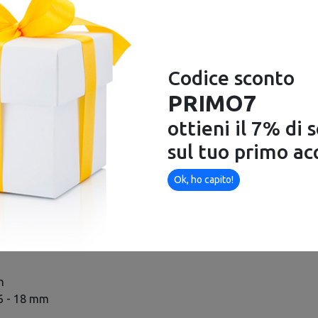
ILWAUKEE
Disponibile
Codice sconto
PRIMO7
ottieni il 7% di 
sul tuo primo ac
Ok, ho capito!
rale, asta di profondità,
n
6 - 18 mm