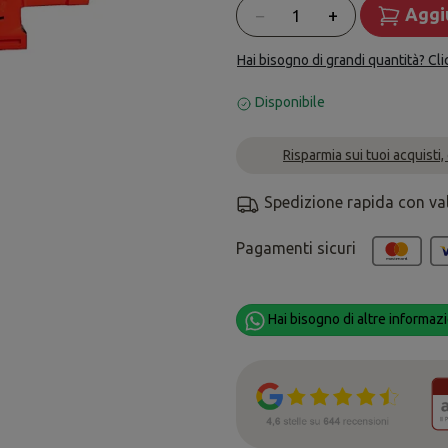
Quantità
−
+
Aggiu
Hai bisogno di grandi quantità? Cli
Disponibile
Risparmia sui tuoi acquisti,
Spedizione rapida con va
Pagamenti sicuri
Hai bisogno di altre informazi