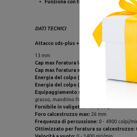
Funziona con tutte le batterie M18 M
DATI TECNICI
Attacco sds-plus + gambo ridotto:
13 mm
Cap max foratura legno:
26 mm
Cap max foratura metallo:
13 mm
Energia del colpo (epta)(j):
2.3
Energia del colpo (j):
2.3
Equipaggiamento standard:
impugnatura late
grasso, mandrino fixtec 13 mm in metallo
Fornibile in valigetta:
heavyduty
Foro calcestruzzo max:
26 mm
Frequenza di percussione:
0 - 4900 colpi/mi
Ottimizzato per foratura su calcestruzzo:
Velocità a vuoto:
0 - 1400 giri/min