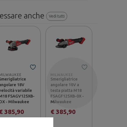
ressare anche
Vedi tutti
MILWAUKEE
MILWAUKEE
MILWAUKEE
Smerigliatrice
Smerigliatrice
Avvitatore a
angolare 18V
angolare 18V a
impulsi a me
Successivo
velocità variabile
testa piatta M18
coppia M18
M18 FSAGV125XB-
FSAGF125XB-0X -
FMTIW2F12-
OX - Milwaukee
Milwaukee
attacco ½? F 
Milwuakee
€ 385,90
€ 385,90
€ 407,9