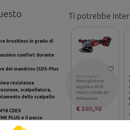
questo
Ti potrebbe inte
e brushless in grado di
assimo comfort durante
ve del mandrino (SDS-Plus
MILWAUKEE
Smerigliatrice
sima resistenza
angolare M18
Precedente
ussione, scalpellatura,
FSAGV125XB-0X -
entamento dello scalpello
Milwaukee
€ 385,90
e M18 CDEX
INK PLUS e il pacco
ni e durata superiori