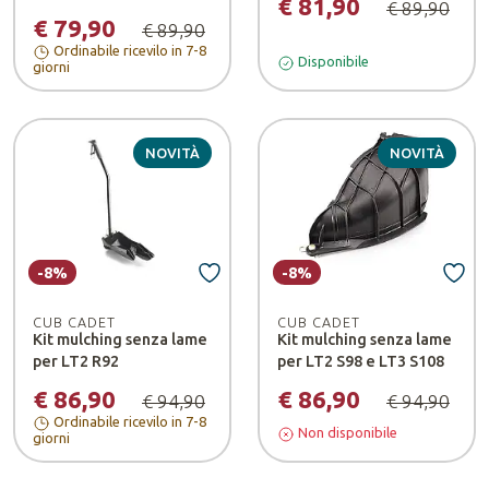
€ 81,90
€ 89,90
€ 79,90
€ 89,90
Ordinabile ricevilo in 7-8
Disponibile
giorni
NOVITÀ
NOVITÀ
-8%
-8%
CUB CADET
CUB CADET
Kit mulching senza lame
Kit mulching senza lame
per LT2 R92
per LT2 S98 e LT3 S108
€ 86,90
€ 86,90
€ 94,90
€ 94,90
Ordinabile ricevilo in 7-8
Non disponibile
giorni