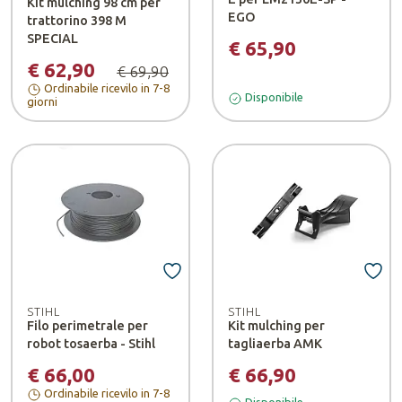
Kit mulching 98 cm per
EGO
trattorino 398 M
SPECIAL
€ 65,90
€ 62,90
€ 69,90
Ordinabile ricevilo in 7-8
Disponibile
giorni
STIHL
STIHL
Filo perimetrale per
Kit mulching per
robot tosaerba - Stihl
tagliaerba AMK
€ 66,00
€ 66,90
Ordinabile ricevilo in 7-8