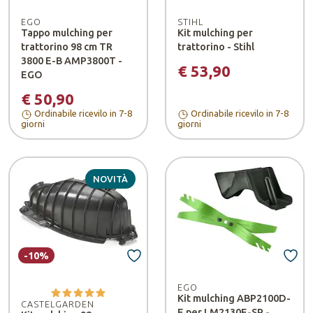
EGO
STIHL
Tappo mulching per
Kit mulching per
trattorino 98 cm TR
trattorino - Stihl
3800 E-B AMP3800T -
€ 53,90
EGO
€ 50,90
Ordinabile ricevilo in 7-8
Ordinabile ricevilo in 7-8
giorni
giorni
NOVITÀ
-10%
EGO
Kit mulching ABP2100D-
CASTELGARDEN
E per LM2130E-SP -