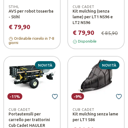
STIHL
CUB CADET
AVS per robot tosaerba
Kit mulching (senza
- Stihl
lame) per LT1 NS96 e
LT2 NS96
€ 79,90
€ 79,90
€ 85,90
Ordinabile ricevilo in 7-8
Disponibile
giorni
NOVITÀ
NOVITÀ
-11%
-9%
CUB CADET
CUB CADET
Portautensili per
Kit mulching senza lame
carrello per trattorini
per LT1 S86
Cub Cadet HAULER