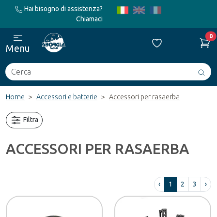
Hai bisogno di assistenza?
Chiamaci
0
Menu
Cerca
Avv
ric
Home
Accessori e batterie
Accessori per rasaerba
Filtra
ACCESSORI PER RASAERBA
‹
1
2
3
›