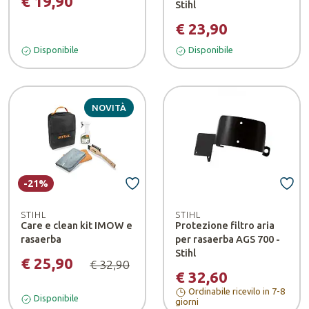
€ 19,90
Stihl
€ 23,90
Disponibile
Disponibile
NOVITÀ
-21%
STIHL
STIHL
Care e clean kit IMOW e
Protezione filtro aria
rasaerba
per rasaerba AGS 700 -
Stihl
€ 25,90
€ 32,90
€ 32,60
Ordinabile ricevilo in 7-8
Disponibile
giorni