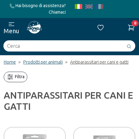
Hai bisogno di assistenza?
Chiamaci
0
Menu
Cerca
Avv
ric
Home
Prodotti per animali
Antiparassitari per cani e gatti
Filtra
ANTIPARASSITARI PER CANI E
GATTI