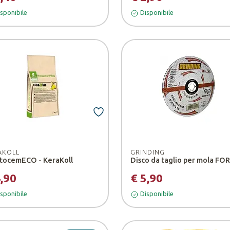
sponibile
Disponibile
Codice sconto
PRIMO7
AKOLL
GRINDING
ottieni il 7% di 
tocemECO - KeraKoll
sul tuo primo ac
4,90
€ 5,90
sponibile
Disponibile
Ok, ho capito!