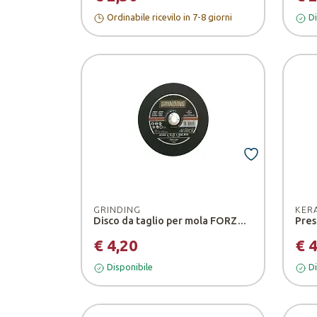
Ordinabile ricevilo in 7-8 giorni
Di
GRINDING
KER
Disco da taglio per mola FORZA OF ITALY - Grinding
Pres
€ 4,20
€ 
Disponibile
Di