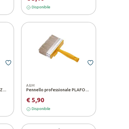
Disponibile
A&M
sconto
Disco da taglio per mola FORZA - Grinding
Pennello professionale PLAFONCINO - A&M
quisto
€ 5,90
Disponibile