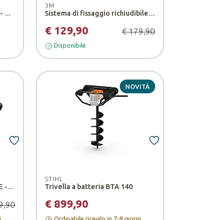
3M
Punta da ghiaccio ITA 0800 E - EGO
Sistema di fissaggio richiudibile SJ355D CF
€ 129,90
€ 179,90
Disponibile
NOVITÀ
STIHL
Trivella a batteria PHA 7400 E - EGO
Trivella a batteria BTA 140
€ 899,90
9,90
i
Ordinabile ricevilo in 7-8 giorni