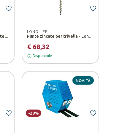
LONG LIFE
Prolunga telescopica per punte trivella - Long Life
Punte zincate per trivella - Long Life
€ 68,32
Disponibile
NOVITÀ
-28%