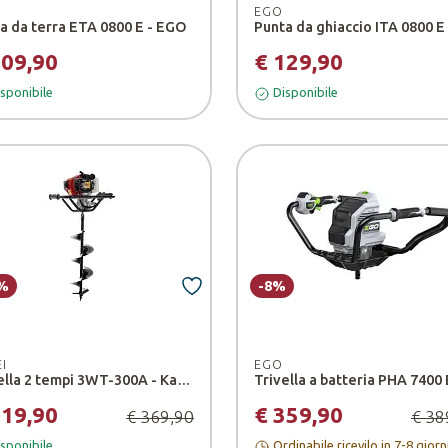
EGO
a da terra ETA 0800 E - EGO
109,90
€ 129,90
sponibile
Disponibile
%
-8%
I
EGO
Trivella 2 tempi 3WT-300A - Kasei
319,90
€ 359,90
€ 369,90
€ 38
sponibile
Ordinabile ricevilo in 7-8 giorn