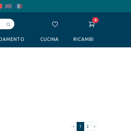
0
Avvia
ricerca
LDAMENTO
CUCINA
RICAMBI
‹
1
2
›