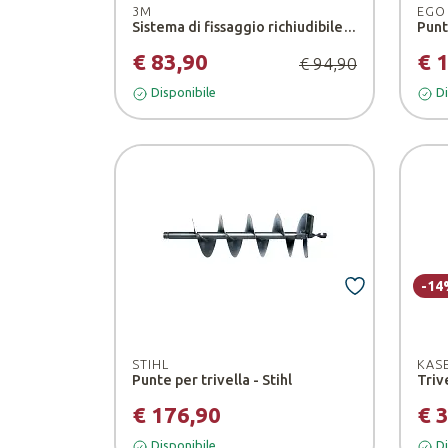
3M
EGO
Sistema di fissaggio richiudibile SJ352D
Punt
€ 83,90
€ 
€ 94,90
Disponibile
Di
-14
STIHL
KASE
Punte per trivella - Stihl
€ 176,90
€ 
Disponibile
Di