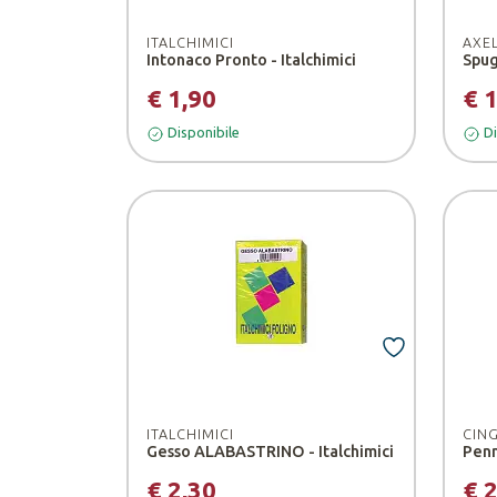
ITALCHIMICI
AXE
Intonaco Pronto - Italchimici
Spug
€ 1,90
€ 
Disponibile
Di
ITALCHIMICI
CIN
Gesso ALABASTRINO - Italchimici
Penn
€ 2,30
€ 