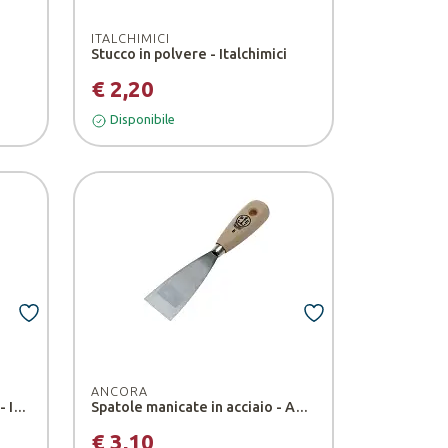
ITALCHIMICI
Stucco in polvere - Italchimici
€ 2,20
Disponibile
ANCORA
Stucco in pasta tipo francese - Italchimici Group
Spatole manicate in acciaio - Ancora
€ 3,10