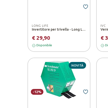
LONG LIFE
IVC
Invertitore per trivella - Long Life
€ 29,90
€ 
Disponibile
Di
NOVITÀ
-12%