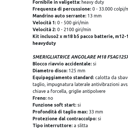
Fornibile in valigetta:
heavy duty
Frequenza di percussione:
0 - 33.000 colpi/
Mandrino auto serrante:
13 mm
Velocità 1:
0 - 500 giri/min
Velocità 2:
0 - 2100 giri/min
Kit incluso2 x m18 b5 pacco batterie, m12-1
heavyduty
SMERIGLIATRICE ANGOLARE M18 FSAG125
Blocco riavvio accidentale:
si
Diametro disco:
125 mm
Equipaggiamento standard:
calotta da sbav
taglio, impugnatura laterale antivibrazioni avs
chiave a forcella, griglie antipolvere
Freno:
no
Funzione soft start:
si
Profondità di taglio max:
33 mm
Protezione dal contraccolpo:
si
Tipo interruttore:
a slitta