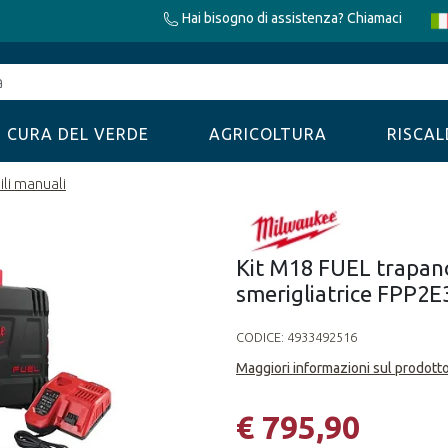
Hai bisogno di assistenza? Chiamaci
CURA DEL VERDE
AGRICOLTURA
RISCA
ili manuali
Kit M18 FUEL trapano
smerigliatrice FPP2E
CODICE:
4933492516
Maggiori informazioni sul prodott
€ 795,90