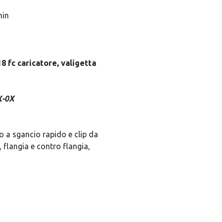
sul tuo primo ac
min
Ok, ho capito!
8 fc caricatore, valigetta
X-0X
o a sgancio rapido e clip da
, flangia e contro flangia,