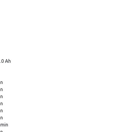
12.0 Ah
in
in
in
in
in
in
 min
in