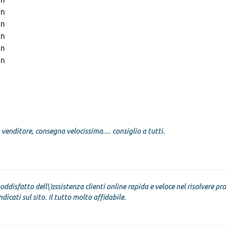
in
in
in
in
in
venditore, consegna velocissima.... consiglio a tutti.
oddisfatto dell\'assistenza clienti online rapida e veloce nel risolvere pro
dicati sul sito. Il tutto molto affidabile.