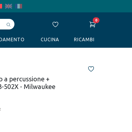
0
Avvia
ricerca
LDAMENTO
CUCINA
RICAMBI
 a percussione +
3-502X - Milwaukee
o