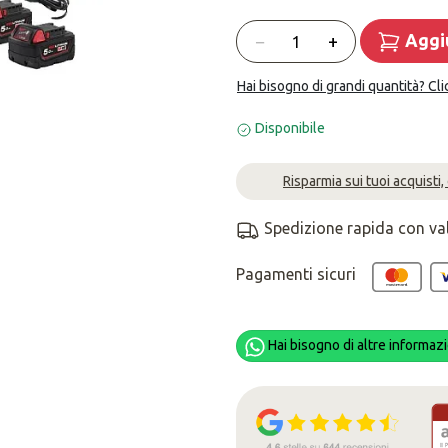
Quantità
−
+
Aggiu
Hai bisogno di grandi quantità? Cli
Disponibile
Risparmia sui tuoi acquisti,
Spedizione rapida con va
Pagamenti sicuri
Hai bisogno di altre informazi