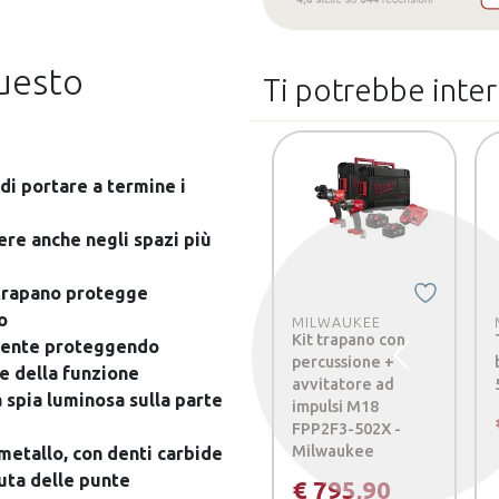
questo
Ti potrebbe inte
di portare a termine i
re anche negli spazi più
 trapano protegge
o
MILWAUKEE
Kit trapano con
amente proteggendo
percussione +
Precedente
ne della funzione
avvitatore ad
spia luminosa sulla parte
impulsi M18
FPP2F3-502X -
Milwaukee
etallo, con denti carbide
uta delle punte
€ 795,90