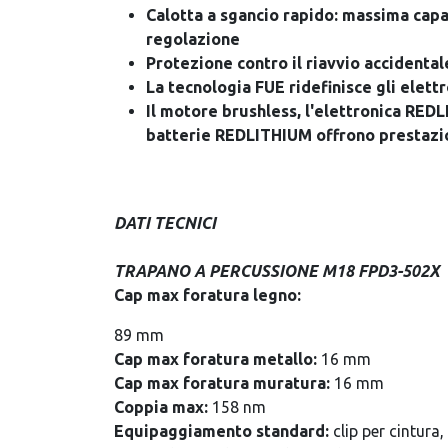
Calotta a sgancio rapido: massima capac
regolazione
Protezione contro il riavvio accidental
La tecnologia FUE ridefinisce gli elettr
Il motore brushless, l'elettronica REDL
batterie REDLITHIUM offrono prestazio
DATI TECNICI
TRAPANO A PERCUSSIONE M18 FPD3-502X
Cap max foratura legno:
89 mm
Cap max foratura metallo:
16 mm
Cap max foratura muratura:
16 mm
Coppia max:
158 nm
Equipaggiamento standard:
clip per cintur