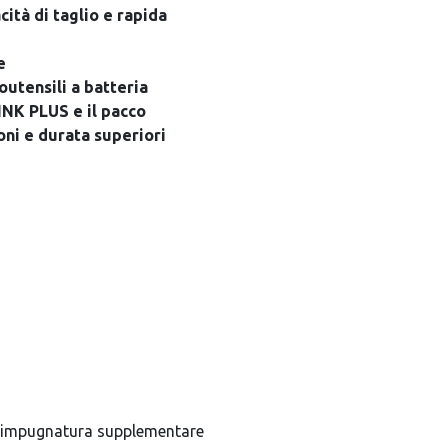
ità di taglio e rapida
e
outensili a batteria
INK PLUS e il pacco
ni e durata superiori
Codice sconto
PRIMO7
a, impugnatura supplementare
ottieni il 7% di 