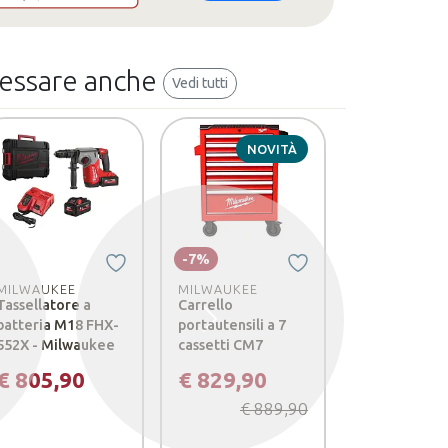
ressare anche
Vedi tutti
NOVITÀ
NO
-7%
-6%
MILWAUKEE
MILWAUKEE
MILWAUKEE
Tassellatore a
Carrello
Carrello
batteria M18 FHX-
portautensili a 7
portautensili
Successivo
552X - Milwaukee
cassetti CM7
cassetti CP7
€ 805,90
€ 829,90
€ 1.149,
€ 889,90
€ 1.