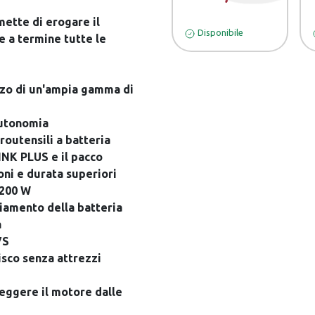
tte di erogare il
Disponibile
 a termine tutte le
zzo di un'ampia gamma di
autonomia
routensili a batteria
INK PLUS e il pacco
ni e durata superiori
.200 W
giamento della batteria
a
VS
isco senza attrezzi
teggere il motore dalle