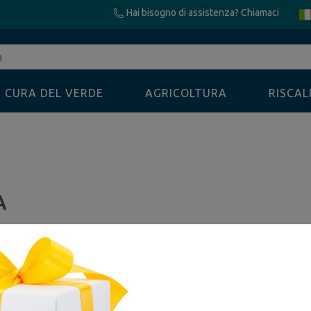
Hai bisogno di assistenza? Chiamaci
CURA DEL VERDE
AGRICOLTURA
RISCA
A