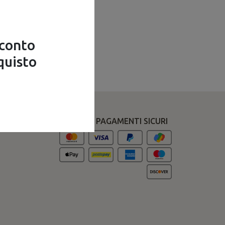
Troncatrici
sconto
quisto
O
PAGAMENTI SICURI