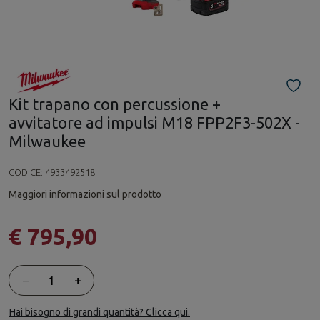
Kit trapano con percussione +
avvitatore ad impulsi M18 FPP2F3-502X -
Milwaukee
CODICE:
4933492518
Maggiori informazioni sul prodotto
€ 795,90
Quantità
−
+
Hai bisogno di grandi quantità? Clicca qui.