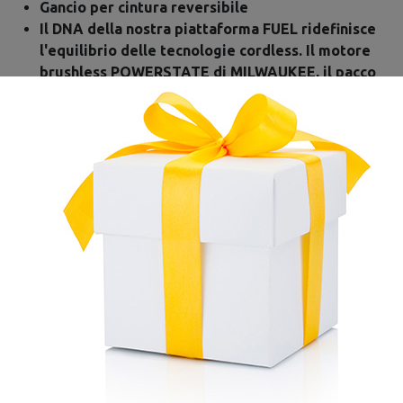
Gancio per cintura reversibile
Il DNA della nostra piattaforma FUEL ridefinisce
l'equilibrio delle tecnologie cordless. Il motore
brushless POWERSTATE di MILWAUKEE, il pacco
batteria REDLITHIUM e l'intelligenza elettronica
REDLINK PLUS™ garantiscono potenza, autonomia
e durata eccezionali
DATI TECNICI
TRAPANO CON PERCUSSIONE M18 FPD3-0X
Capacità mandrino:
13 mm
Massima foratura muratura:
16 mm
Massima foratura acciaio:
16 mm
Massima foratura legno:
89 mm