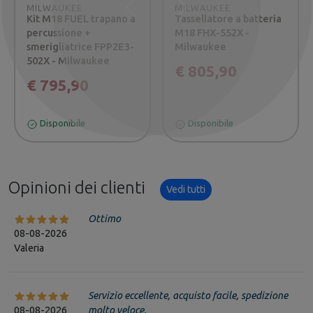
MILWAUKEE
MILWAUKEE
Precedente
Successivo
Kit M18 FUEL trapano a
Tassellatore a batteria
percussione +
M18 FHX-552X -
smerigliatrice FPP2E3-
Milwaukee
502X - Milwaukee
€ 805,90
€ 795,90
Disponibile
Disponibile
Opinioni dei clienti
Vedi tutti
Ottimo
08-08-2026
Valeria
Servizio eccellente, acquisto facile, spedizione
08-08-2026
molto veloce.