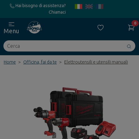
Hai bisogno di assistenza?
Chiamaci
0
Menu
Cerca
Avv
ric
Home
Officina, fai da te
Elettroutensili e utensili manuali