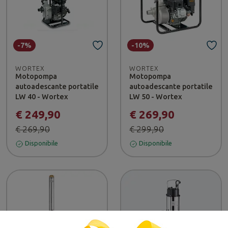
-7%
-10%
WORTEX
WORTEX
Motopompa
Motopompa
autoadescante portatile
autoadescante portatile
LW 40 - Wortex
LW 50 - Wortex
€ 249,90
€ 269,90
€ 269,90
€ 299,90
Disponibile
Disponibile