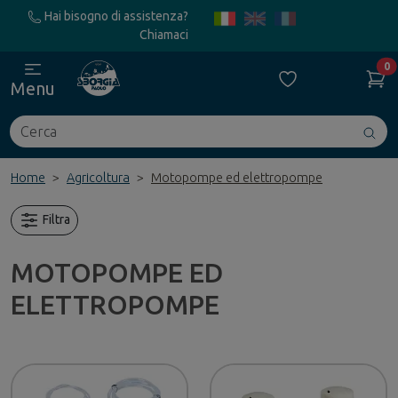
Hai bisogno di assistenza?
Chiamaci
0
Menu
Cerca
Avv
ric
Home
Agricoltura
Motopompe ed elettropompe
Filtra
MOTOPOMPE ED
ELETTROPOMPE