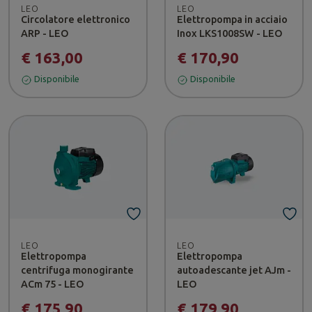
LEO
LEO
Circolatore elettronico
Elettropompa in acciaio
ARP - LEO
Inox LKS1008SW - LEO
€ 163,00
€ 170,90
Disponibile
Disponibile
LEO
LEO
Elettropompa
Elettropompa
centrifuga monogirante
autoadescante jet AJm -
ACm 75 - LEO
LEO
€ 175,90
€ 179,90