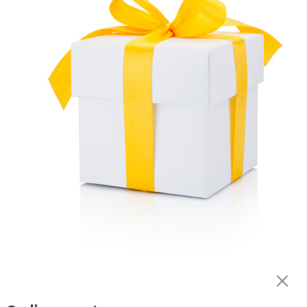
LEO
LEO
Elettropompa
Elettropompa
sommersa 3XRm 1.8/27 -
sommergibile acque
LEO
sporche e cariche XSP
20-9/1.1 - LEO
€ 289,90
€ 299,00
Ordinabile ricevilo in 7-8
Fuori Produzione
giorni
-10%