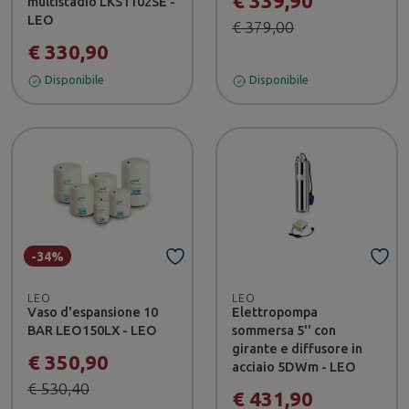
€ 339,90
multistadio LKS1102SE -
LEO
€ 379,00
€ 330,90
Disponibile
Disponibile
-34%
LEO
LEO
Vaso d'espansione 10
Elettropompa
BAR LEO150LX - LEO
sommersa 5'' con
girante e diffusore in
€ 350,90
acciaio 5DWm - LEO
€ 530,40
€ 431,90