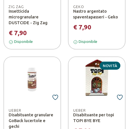
ZIG ZAG
GEKO
Insetticida
Nastro argentato
microgranulare
spaventapasseri - Geko
DUSTCIDE - Zig Zag
€ 7,90
€ 7,90
Disponibile
Disponibile
NOVITÀ
UEBER
UEBER
Disabituante granulare
Disabituante per topi
GoBack lucertole e
TOPI BYE BYE
gechi