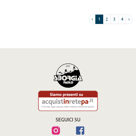
‹
1
2
3
4
›
SEGUICI SU