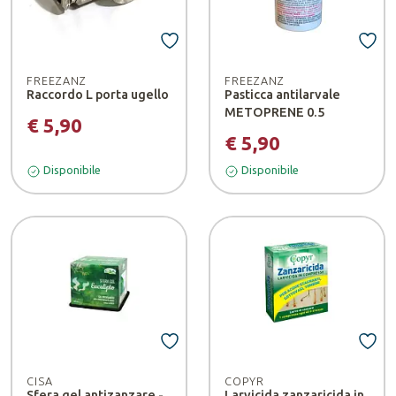
FREEZANZ
FREEZANZ
Raccordo L porta ugello
Pasticca antilarvale
METOPRENE 0.5
€ 5,90
€ 5,90
Disponibile
Disponibile
CISA
COPYR
Sfera gel antizanzare -
Larvicida zanzaricida in