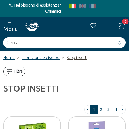
Hai bisogno di assistenza?
Chiamaci
0
Menu
Cerca
Avv
ric
Home
Irrorazione e diserbo
Stop insetti
Filtra
STOP INSETTI
‹
1
2
3
4
›