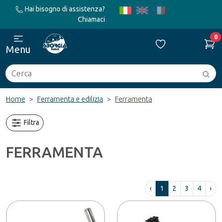
Hai bisogno di assistenza?
Chiamaci
0
Menu
Cerca
Avv
ric
Home
Ferramenta e edilizia
Ferramenta
Filtra
FERRAMENTA
‹
1
2
3
4
›