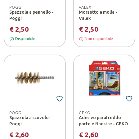
POGGI
VALEX
Spazzola a pennello -
Morsetto a molla -
Poggi
Valex
Codice sconto
€ 2,50
€ 2,50
PRIMO7
Disponibile
Non disponibile
ottieni il 7% di sconto
sul tuo primo acquisto
Ok, ho capito!
POGGI
GEKO
Spazzola a scovolo -
Adesivo parafreddo
Poggi
porte e finestre - GEKO
€ 2,60
€ 2,60