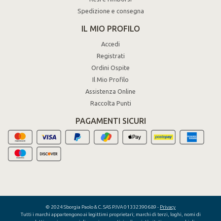
Spedizione e consegna
IL MIO PROFILO
Accedi
Registrati
Ordini Ospite
Il Mio Profilo
Assistenza Online
Raccolta Punti
PAGAMENTI SICURI
© 2024 Sborgia Paolo & C. SAS P.IVA 01332390689 -
Privacy
Tutti i marchi appartengono ai legittimi proprietari; marchi di terzi, loghi, nomi di