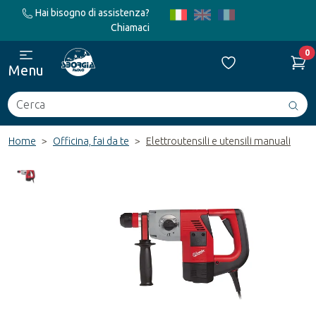
Hai bisogno di assistenza?
Chiamaci
0
Menu
Cerca
Avv
ric
Home
Officina, fai da te
Elettroutensili e utensili manuali