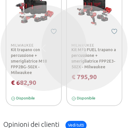
MILWAUKEE
MILWAUKEE
Kit trapano con
Kit M18 FUEL trapano a
Precedente
Successivo
percussione +
percussione +
smerigliatrice M18
smerigliatrice FPP2E3-
FPP2BG-502X -
502X - Milwaukee
Milwaukee
€ 795,90
€ 682,90
Disponibile
Disponibile
Opinioni dei clienti
Vedi tutti