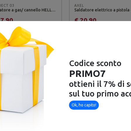
JECT 03
AXEL
Saldatore a gas/ cannello HELLFIRE - Project 03
17,90
€ 20,90
sponibile
Disponibile
Codice sconto
PRIMO7
ottieni il 7% di 
sul tuo primo ac
Ok, ho capito!
WIN
TELWIN
Maschera per saldatura TIGER - Telwin
31,90
€ 39,90