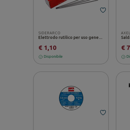
SIDERARCO
AXE
Elettrodo rutilico per uso generale Ø 3,2 mm/Lunghezza 340 mm E40 - Siderarco
Sald
€ 1,10
€ 
Disponibile
Di