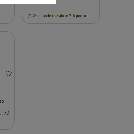
Ordinabile ricevilo in 7-8 giorni
Saldatrice TECHNOLOGY 238 XT CE/MPGE - Telwin
9,90