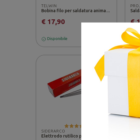
TELWIN
PRO
Bobina filo per saldatura animato Ø 0,8 mm da 0,8 kg - Telwin
€ 17,90
€ 
Disponibile
Di
TEL
SIDERARCO
Elettrodo rutilico per uso generale Ø 2,5 mm/Lunghezza 300 mm AWS A5.1: E6013 - Siderarco
€ 