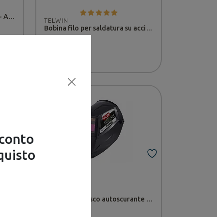
Saldatore elettrico a pistola - Axel
TELWIN
Bobina filo per saldatura su acciaio inossidabile Ø 0,8 mm da 0,5 kg - Telwin
€ 20,90
Disponibile
sconto
quisto
VALEX
Maschera automatica per saldatura TRIBE - Telwin
Maschera a casco autoscurante PLANET - Valex
€ 52,90