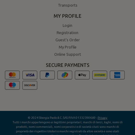
Transports
MY PROFILE
Login
Registration
Guest's Order
My Profile
Online Support
SECURE PAYMENTS
© 2024 Sborgia Paolo & C. SAS P.IVA 01332390689 -
Privacy
Tutti i marchi appartengono ai legittimi proprietari; marchi di terzi, loghi, nomi di
prodotti, nomi commerciali, nomi corporativi e di società citati sono marchi di
proprietà dei rispettivi titolari o marchi registrati da altre società e sono stati