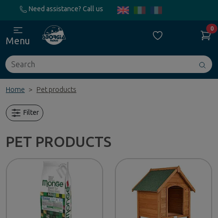
Need assistance? Call us
0
Menu
Search
Avv
ric
Home
Pet products
Filter
PET PRODUCTS