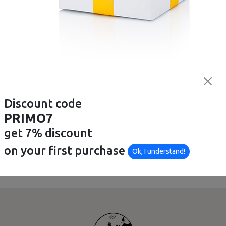
FLEXI
ROCKIES
3 M Rope Leash - Flexi
Mineral Salts RED -
Rockies
€ 12,90
Discount code
Available
Out of production
PRIMO7
get 7% discount
on your first purchase
Ok, I understand!