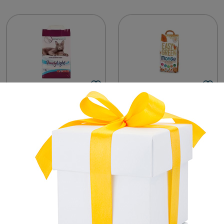
GIUNTINI
MONGE
Cat litter sand SANDY
EASY GREEN Plant-
LIGHT - Giuntini
Based Cat Litter -
Monge
€ 2,50
€ 7,90
Unavailable
Unavailable