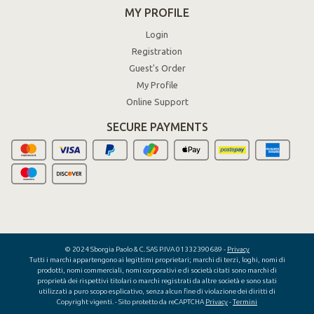
MY PROFILE
Login
Registration
Guest's Order
My Profile
Online Support
SECURE PAYMENTS
© 2024 Sborgia Paolo & C. SAS P.IVA 01332390689 -
Privacy
Tutti i marchi appartengono ai legittimi proprietari; marchi di terzi, loghi, nomi di
prodotti, nomi commerciali, nomi corporativi e di società citati sono marchi di
proprietà dei rispettivi titolari o marchi registrati da altre società e sono stati
utilizzati a puro scopo esplicativo, senza alcun fine di violazione dei diritti di
Copyright vigenti.
- Sito protetto da reCAPTCHA
Privacy
-
Termini