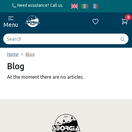
Need assistance? Call us
0
Menu
Search
Avv
ric
Home
Blog
Blog
At the moment there are no articles.