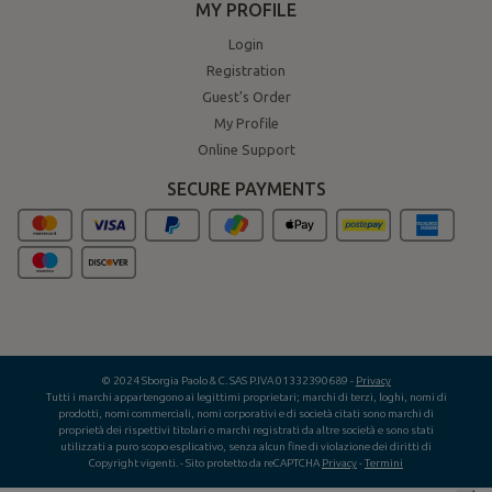
MY PROFILE
Login
Registration
Guest's Order
My Profile
Online Support
SECURE PAYMENTS
© 2024 Sborgia Paolo & C. SAS P.IVA 01332390689 -
Privacy
Tutti i marchi appartengono ai legittimi proprietari; marchi di terzi, loghi, nomi di
prodotti, nomi commerciali, nomi corporativi e di società citati sono marchi di
proprietà dei rispettivi titolari o marchi registrati da altre società e sono stati
utilizzati a puro scopo esplicativo, senza alcun fine di violazione dei diritti di
Copyright vigenti.
- Sito protetto da reCAPTCHA
Privacy
-
Termini