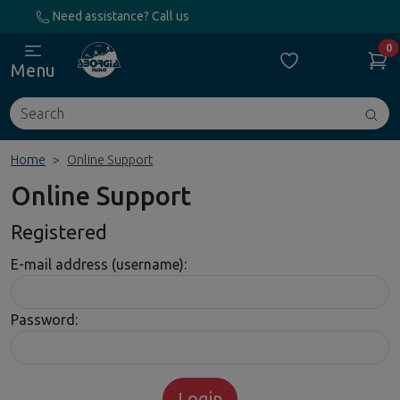
Need assistance? Call us
0
Menu
Search
Avv
ric
Home
Online Support
Online Support
Registered
E-mail address (username):
Password: