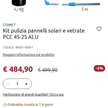
COMET
Kit pulizia pannelli solari e vetrate
PCC 45-25 ALU
CODICE:
48001-00001
Maggiori informazioni sul prodotto
€ 484,90
-3%
€ 499,90
Quantità
−
+
Hai bisogno di grandi quantità? Clicca qui.
Ordinabile ricevilo in 7-8 giorni