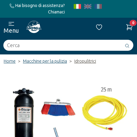
Hai bisogno di assistenza?
Chiamaci
0
Menu
Cerca
Avv
ric
Home
Macchine per la pulizia
Idropulitrici