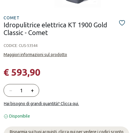
COMET
Idropulitrice elettrica KT 1900 Gold
Classic - Comet
CODICE:
CUS-53544
Maggiori informazioni sul prodotto
€ 593,90
Quantità
−
+
Hai bisogno di grandi quantità? Clicca qui.
Disponibile
Risparmia sui tuoi acquisti, clicca qui per vedere i codici sconto