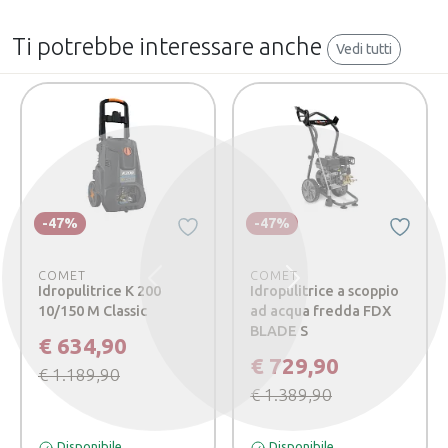
Ti potrebbe interessare anche
Vedi tutti
-47%
-47%
COMET
COMET
Precedente
Successivo
Idropulitrice K 200
Idropulitrice a scoppio
10/150 M Classic
ad acqua fredda FDX
BLADE S
€ 634,90
€ 729,90
€ 1.189,90
€ 1.389,90
Disponibile
Disponibile