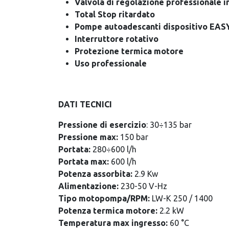
Valvola di regolazione professionale i
Total Stop ritardato
Pompe autoadescanti dispositivo EA
Interruttore rotativo
Protezione termica motore
Uso professionale
DATI TECNICI
Pressione di esercizio
: 30÷135 bar
Pressione max:
150 bar
Portata:
280÷600 l/h
Portata max:
600 l/h
Potenza assorbita:
2.9 Kw
Alimentazione:
230-50 V-Hz
Tipo motopompa/RPM:
LW-K 250 / 1400
Potenza termica motore:
2.2 kW
Temperatura max ingresso:
60 °C