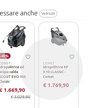
ressare anche
Vedi tutti
-45%
-45%
COMET
COMET
COMET
Idropulitrice ad
Idropulitrice KP
Idropulitrice
Successivo
acqua calda
3.10 CLASSIC -
acqua calda 
SCOUT EVO 160
Comet
PRO Classic 3
Classic
10/150 M
€ 1.769,90
€ 1.669,90
€ 2.119,
€ 3.029,90
€ 3.