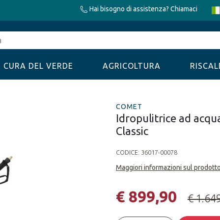
Hai bisogno di assistenza? Chiamaci
CURA DEL VERDE
AGRICOLTURA
RISCA
COMET
Idropulitrice ad acq
Classic
CODICE:
36017-00078
Maggiori informazioni sul prodott
€ 899,90
€ 1.64