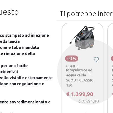
questo
Ti potrebbe inte
ico stampato ad iniezione
ella lancia
ione e tubo mandata
ce rimozione della
-45%
per una facile
COMET
Idropulitrice ad
ccidentati
Precedente
acqua calda
vello visibile esternamente
SCOUT CLASSIC
ione con regolazione e
150
€ 1.399,90
€ 2.554,90
mente sovradimensionato e