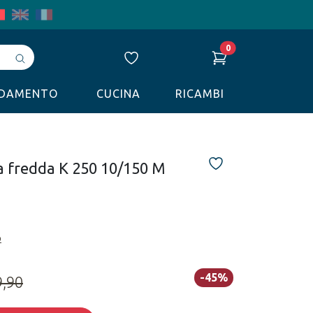
0
Avvia
ricerca
LDAMENTO
CUCINA
RICAMBI
ua fredda K 250 10/150 M
o
-45%
9,90