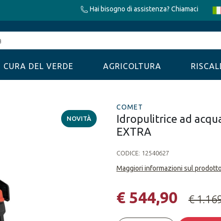
Hai bisogno di assistenza? Chiamaci
CURA DEL VERDE
AGRICOLTURA
RISCA
COMET
Idropulitrice ad acq
NOVITÀ
EXTRA
CODICE:
12540627
Maggiori informazioni sul prodott
€ 544,90
€ 1.16