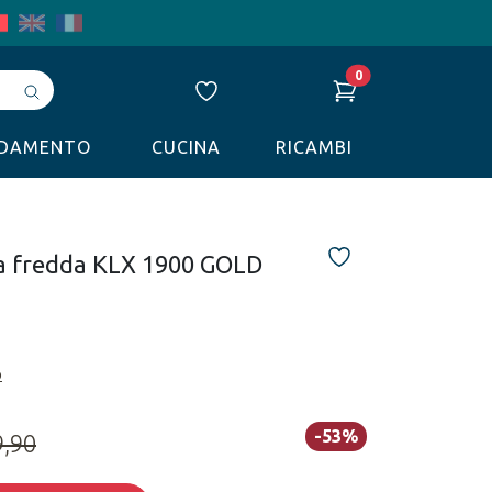
0
Avvia
ricerca
LDAMENTO
CUCINA
RICAMBI
ua fredda KLX 1900 GOLD
o
-53%
9,90