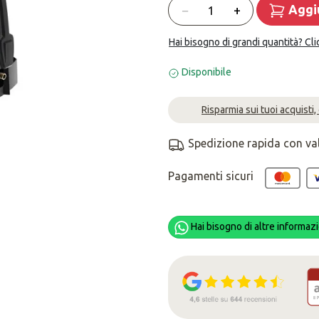
Quantità
−
+
Aggiu
Hai bisogno di grandi quantità? Cli
Disponibile
Risparmia sui tuoi acquisti,
Spedizione rapida con va
Pagamenti sicuri
Hai bisogno di altre informazi