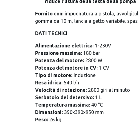
riduce l'usura della testa della pompa
Fornito con:
impugnatura a pistola, avvolgitu
gomma da 10 m, lancia a getto variabile, spaz
DATI TECNICI
Alimentazione elettrica:
1-230V
Pressione massima:
180 bar
Potenza del motore:
2800 W
Potenza del motore in CV:
1 CV
Tipo di motore:
Induzione
Resa idrica:
540 l/h
Velocità di rotazione:
2800 giri al minuto
Serbatoio del detersivo:
1 L
Temperatura massima:
40 °C
Dimensioni:
390x390x950 mm
Peso:
26 kg