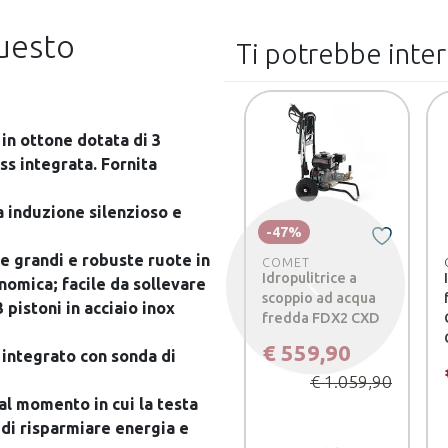
questo
Ti potrebbe inte
in ottone dotata di 3
ass integrata. Fornita
induzione silenzioso e
-47%
 grandi e robuste ruote in
COMET
Idropulitrice a
omica; facile da sollevare
Precedente
scoppio ad acqua
 pistoni in acciaio inox
fredda FDX2 CXD
€ 559,90
 integrato con sonda di
€ 1.059,90
 momento in cui la testa
di risparmiare energia e