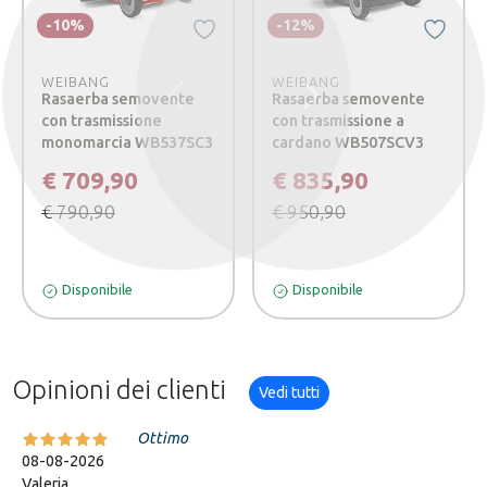
-10%
-12%
WEIBANG
WEIBANG
Rasaerba semovente
Rasaerba semovente
Precedente
Successivo
con trasmissione
con trasmissione a
monomarcia WB537SC3
cardano WB507SCV3
€ 709,90
€ 835,90
€ 790,90
€ 950,90
Disponibile
Disponibile
Opinioni dei clienti
Vedi tutti
Ottimo
08-08-2026
Valeria