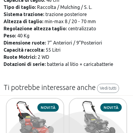
Capacità di taglio:
46 cm
Tipo di taglio:
Raccolta / Mulching / S. L.
Sistema trazione:
trazione posteriore
Altezza di taglio:
min-max 8 / 20 - 70 mm
Regolazione altezza taglio:
centralizzato
Peso:
40 Kg
Dimensione ruote:
7” Anteriori / 9”Posteriori
Capacità raccolta:
55 Litri
Ruote Motrici:
2 WD
Dotazioni di serie:
batteria al litio + caricabatterie
Ti potrebbe interessare anche
Vedi tutti
NOVITÀ
NOVITÀ