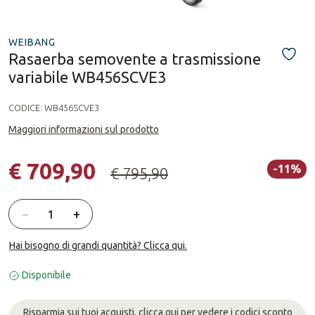
WEIBANG
Rasaerba semovente a trasmissione
variabile WB456SCVE3
CODICE:
WB456SCVE3
Maggiori informazioni sul prodotto
€ 709,90
-11%
€ 795,90
Quantità
−
+
Hai bisogno di grandi quantità? Clicca qui.
Disponibile
Risparmia sui tuoi acquisti, clicca qui per vedere i codici sconto