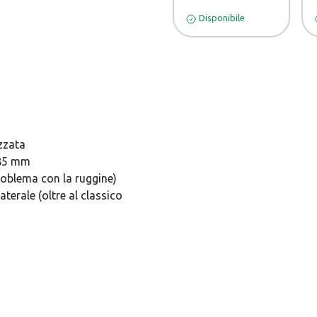
Disponibile
zzata
 85 mm
roblema con la ruggine)
terale (oltre al classico