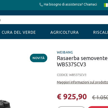
Hai bisogno di assistenza? Chiamaci
CURA DEL VERDE
AGRICOLTURA
RISCA
WEIBANG
Rasaerba semovente 
NOVITÀ
WB537SCV3
CODICE:
WB537SCV3
Maggiori informazioni sul prodott
€ 925,90
€ 1.05