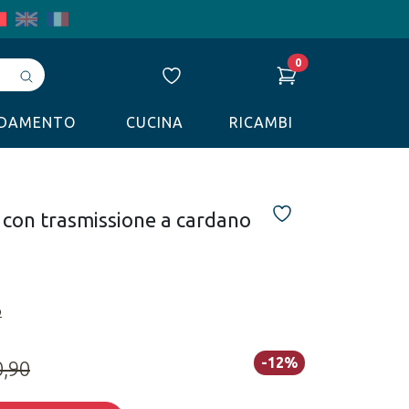
0
Avvia
ricerca
LDAMENTO
CUCINA
RICAMBI
con trasmissione a cardano
o
-12%
0,90