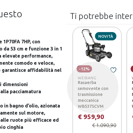
questo
Ti potrebbe inte
NOVITÀ
 1P70FA 7HP, con
o da 53 cm e funzione 3 in 1
a elevate performance,
mente comodo e veloce,
-12%
 garantisce affidabilità nel
WEIBANG
Rasaerba
i dimensioni
semovente con
Precedente
 alla pacciamatura
trasmissione
meccanica
 in bagno d’olio, azionata
WB537SCVM
ttamente sul motore,
€ 959,90
lle ruote più efficace ed
€ 1.090,90
bio cinghia