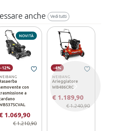
ressare anche
Vedi tutti
NOVITÀ
NO
-12%
-4%
-12%
WEIBANG
WEIBANG
WEIBANG
Rasaerba
Arieggiatore
Rasaerba
semovente con
WB486CRC
semovente c
Successivo
trasmissione a
trasmissione
€ 1.189,90
cardano
cardano
WB537SCVAL
WB537SCV3
€ 1.240,90
€ 1.069,90
€ 1.199,
€ 1.210,90
€ 1.