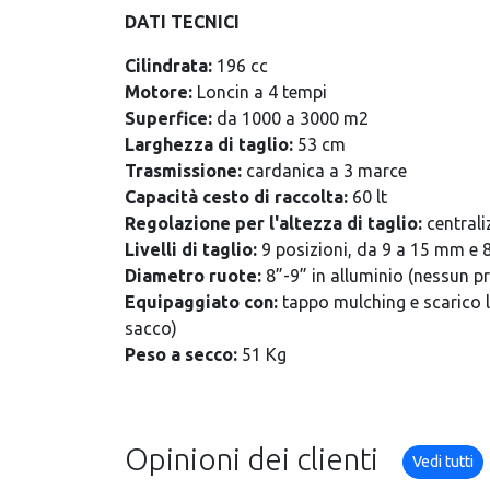
DATI TECNICI
Cilindrata:
196 cc
Motore:
Loncin a 4 tempi
Superfice:
da 1000 a 3000 m2
Larghezza di taglio:
53 cm
Trasmissione:
cardanica a 3 marce
Capacità cesto di raccolta:
60 lt
Regolazione per l'altezza di taglio:
centrali
Livelli di taglio:
9 posizioni, da 9 a 15 mm e
Diametro ruote:
8”-9” in alluminio (nessun p
Equipaggiato con:
tappo mulching e scarico la
sacco)
Peso a secco:
51 Kg
Opinioni dei clienti
Vedi tutti