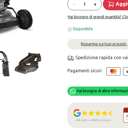
Quantità
−
+
Aggiu
Hai bisogno di grandi quantità? Cli
Disponibile
Risparmia sui tuoi acquisti,
Spedizione rapida con va
Pagamenti sicuri
Hai bisogno di altre informazi