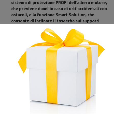
sistema di protezione PROFI dell’albero motore,
che previene danni in caso di urti accidentali con
ostacoli, e la funzione Smart Solution, che
consente di inclinare il tosaerba sui supporti
posteriori per una pulizia rapida e una
manutenzione semplificata
DATI TECNICI
Superficie:
400 - 1000 m2
Avviamento:
Strappo
Avanzamento:
Semovente
Trasmissione:
1 marcia
Scocca:
Acciaio
Motore:
4 tempi
Alimentazione:
Benzina
Modello motore:
1P65FE-2
Cilindrata:
166 cc
Capienza serbatoio:
1 L