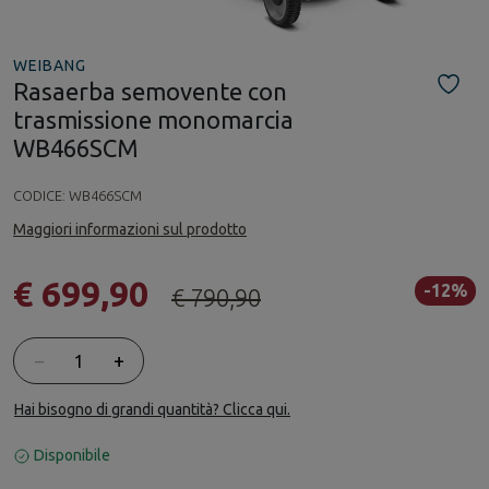
WEIBANG
Rasaerba semovente con
trasmissione monomarcia
WB466SCM
CODICE:
WB466SCM
Maggiori informazioni sul prodotto
€ 699,90
-12%
€ 790,90
Quantità
−
+
Hai bisogno di grandi quantità? Clicca qui.
Disponibile