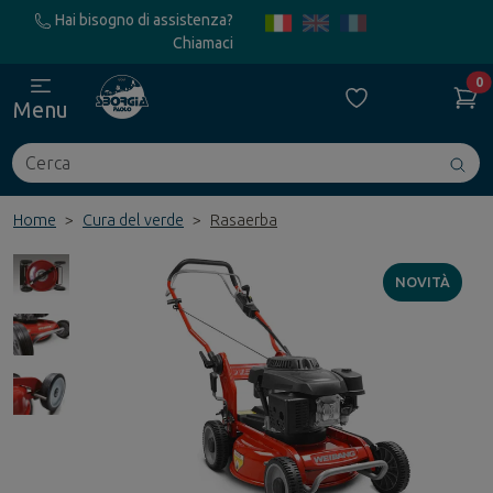
Hai bisogno di assistenza?
Chiamaci
0
Menu
Cerca
Avv
ric
Home
Cura del verde
Rasaerba
NOVITÀ