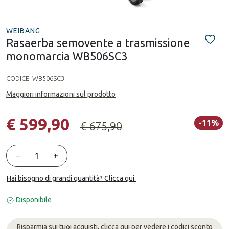
WEIBANG
Rasaerba semovente a trasmissione
monomarcia WB506SC3
CODICE:
WB506SC3
Maggiori informazioni sul prodotto
€ 599,90
-11%
€ 675,90
Quantità
−
+
Hai bisogno di grandi quantità? Clicca qui.
Disponibile
Risparmia sui tuoi acquisti, clicca qui per vedere i codici sconto