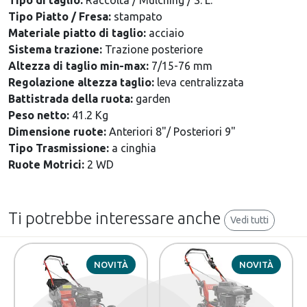
Tipo di taglio:
Raccolta / Mulching / S. L.
Tipo Piatto / Fresa:
stampato
Materiale piatto di taglio:
acciaio
Sistema trazione:
Trazione posteriore
Altezza di taglio min-max:
7/15-76 mm
Regolazione altezza taglio:
leva centralizzata
Battistrada della ruota:
garden
Peso netto:
41.2 Kg
Dimensione ruote:
Anteriori 8"/ Posteriori 9"
Tipo Trasmissione:
a cinghia
Ruote Motrici:
2 WD
Ti potrebbe interessare anche
Vedi tutti
NOVITÀ
NOVITÀ