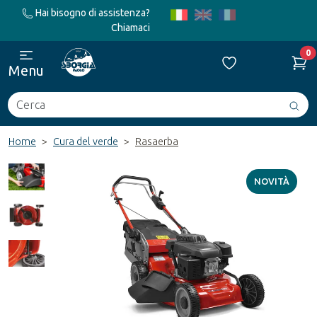
Hai bisogno di assistenza?
Chiamaci
0
Menu
Cerca
Avv
ric
Home
Cura del verde
Rasaerba
NOVITÀ