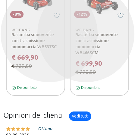
-8%
-12%
WEIBANG
WEIBANG
Rasaerba semovente
Rasaerba semovente
Precedente
Successivo
con trasmissione
con trasmissione
monomarcia WB537SC
monomarcia
WB466SCM
€ 669,90
€ 699,90
€ 729,90
€ 790,90
Disponibile
Disponibile
Opinioni dei clienti
Vedi tutti
Ottimo
08-08-2026