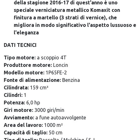
della stagione 2016-17 di quest'anno è uno
speciale verniciatura metallico Komaxit con
finitura a martello (3 strati di vernice), che
migliora in modo significativo l'aspetto lussuoso e
l'eleganza
DATI TECNICI
Tipo motore:
a scoppio 4T
Produttore motore:
Loncin
Modello motore:
1P65FE-2
Fonte di alimentazione:
Benzina
Cilindrata:
159 cm³
Cilindri:
1
Potenza:
6,0 hp
Giri motore:
3000 giri/min
Avviamento:
a fune autoavvolgente
Area del lavoro:
1000 m²
Capacità di taglio:
50 cm