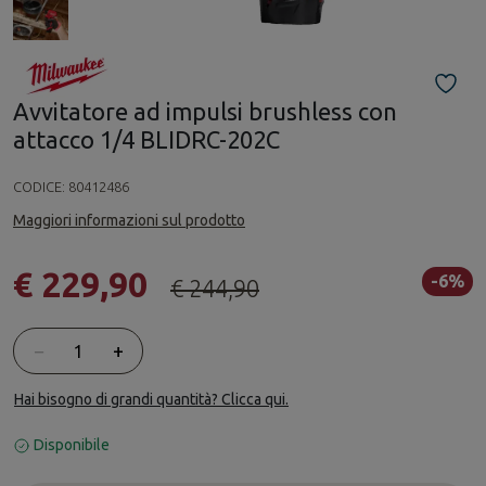
Avvitatore ad impulsi brushless con
attacco 1/4 BLIDRC-202C
CODICE:
80412486
Maggiori informazioni sul prodotto
€ 229,90
-6%
€ 244,90
Quantità
−
+
Hai bisogno di grandi quantità? Clicca qui.
Disponibile