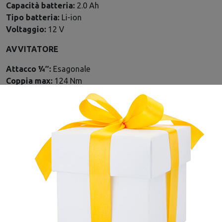
Capacità batteria:
2.0 Ah
Tipo batteria:
Li-ion
Voltaggio:
12 V
AVVITATORE
Attacco ¼″:
Esagonale
Coppia max:
124 Nm
Diametro max bullone:
M12
Frequenza del colpo:
0- 4000 colpi/min
Peso:
0.6 Kg
Peso con batteria:
0.78 kg
Livello vibrazioni:
1.5 m/s²
Ti potrebbe interessare anche
Vedi tutti
NOVITÀ
NOVITÀ