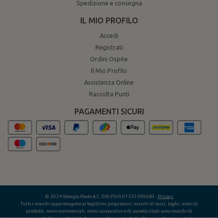
Spedizione e consegna
IL MIO PROFILO
Accedi
Registrati
Ordini Ospite
Il Mio Profilo
Assistenza Online
Raccolta Punti
PAGAMENTI SICURI
© 2024 Sborgia Paolo & C. SAS P.IVA 01332390689 -
Privacy
Tutti i marchi appartengono ai legittimi proprietari; marchi di terzi, loghi, nomi di
prodotti, nomi commerciali, nomi corporativi e di società citati sono marchi di