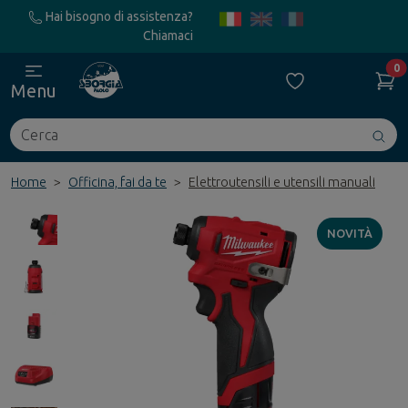
Hai bisogno di assistenza?
Chiamaci
0
Menu
Cerca
Avv
ric
Home
Officina, fai da te
Elettroutensili e utensili manuali
NOVITÀ