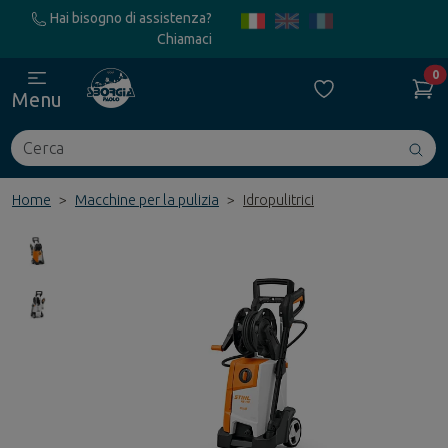
Hai bisogno di assistenza?
Chiamaci
0
Menu
Cerca
Avv
ric
Home
Macchine per la pulizia
Idropulitrici