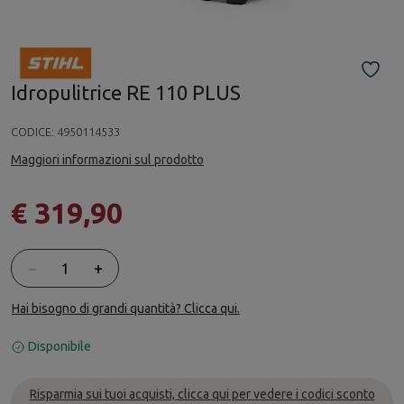
Idropulitrice RE 110 PLUS
CODICE:
4950114533
Maggiori informazioni sul prodotto
€ 319,90
Quantità
−
+
Hai bisogno di grandi quantità? Clicca qui.
Disponibile
Risparmia sui tuoi acquisti, clicca qui per vedere i codici sconto