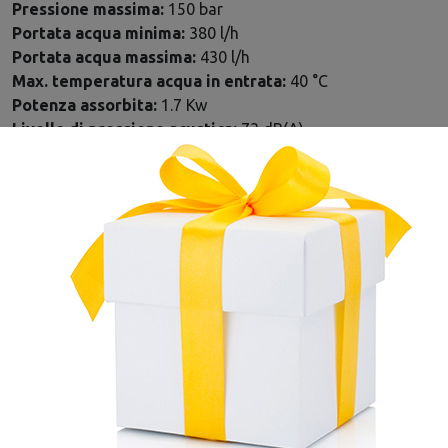
Pressione massima:
150 bar
Portata acqua minima:
380 l/h
Portata acqua massima:
430 l/h
Max. temperatura acqua in entrata:
40 °C
Potenza assorbita:
1.7 Kw
Livello di pressione acustica:
73 dB(A)
Livello di pressione acustica:
85 dB(A)
Tensione nominale:
220-230 V
Frequenza:
50 Hz
Regime:
2.850 U/min
Ti potrebbe interessare anche
Vedi tutti