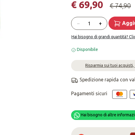
€ 69,90
€ 74,90
Quantità
−
+
Aggiu
Hai bisogno di grandi quantità? Cli
Disponibile
Risparmia sui tuoi acquisti,
Spedizione rapida con va
Pagamenti sicuri
Hai bisogno di altre informazi