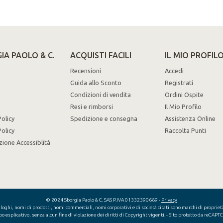
IA PAOLO & C.
ACQUISTI FACILI
IL MIO PROFIL
Recensioni
Accedi
Guida allo Sconto
Registrati
Condizioni di vendita
Ordini Ospite
Resi e rimborsi
Il Mio Profilo
Policy
Spedizione e consegna
Assistenza Online
olicy
Raccolta Punti
zione Accessiblità
© 2024 Sborgia Paolo & C. SAS P.IVA 01332390689 -
Privacy
loghi, nomi di prodotti, nomi commerciali, nomi corporativi e di società citati sono marchi di proprietà d
po esplicativo, senza alcun fine di violazione dei diritti di Copyright vigenti.
- Sito protetto da reCAP