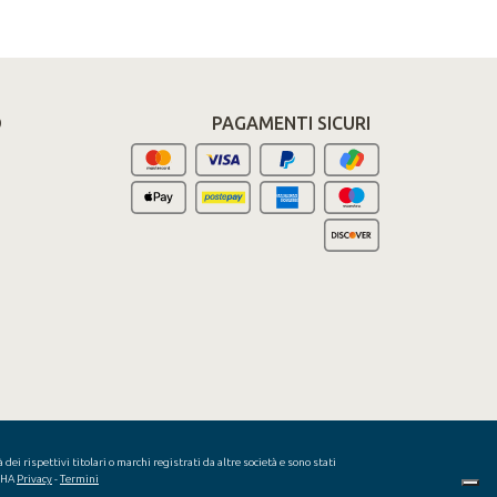
O
PAGAMENTI SICURI
ei rispettivi titolari o marchi registrati da altre società e sono stati
TCHA
Privacy
-
Termini