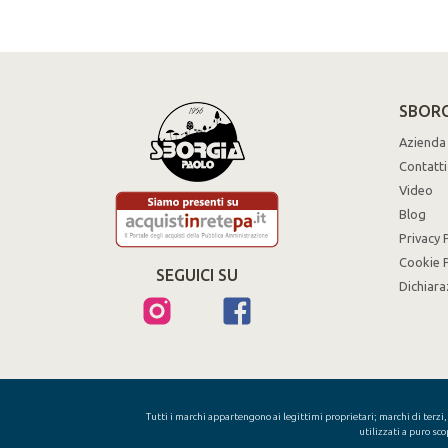
SBORG
Azienda
Contatti
Video
Blog
Privacy 
Cookie P
SEGUICI SU
Dichiara
Tutti i marchi appartengono ai legittimi proprietari; marchi di terzi, 
utilizzati a puro sco