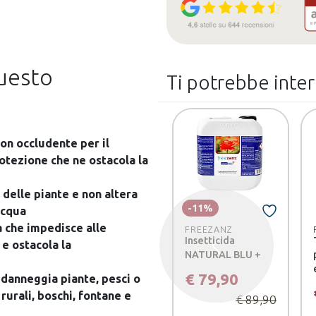
questo
Ti potrebbe inte
non occludente per il
rotezione che ne ostacola la
 delle piante e non altera
-11%
acqua
a che impedisce alle
FREEZANZ
Insetticida
e ostacola la
Precedente
NATURAL BLU +
€ 79,90
 danneggia piante, pesci o
rurali, boschi, fontane e
€ 89,90