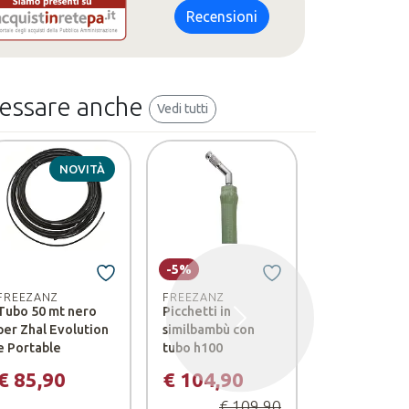
Recensioni
ressare anche
Vedi tutti
NOVITÀ
-5%
-4%
FREEZANZ
FREEZANZ
FREEZANZ
Tubo 50 mt nero
Picchetti in
Picchetti in
Successivo
per Zhal Evolution
similbambù con
similbambù c
e Portable
tubo h100
tubo h150
€ 85,90
€ 104,90
€ 124,9
€ 109,90
€ 1