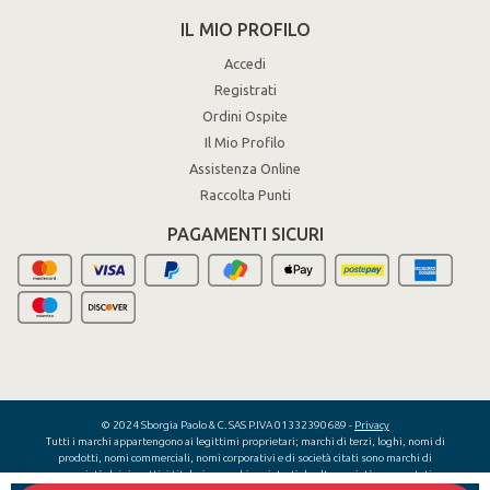
IL MIO PROFILO
Accedi
Registrati
Ordini Ospite
Il Mio Profilo
Assistenza Online
Raccolta Punti
PAGAMENTI SICURI
© 2024 Sborgia Paolo & C. SAS P.IVA 01332390689 -
Privacy
Tutti i marchi appartengono ai legittimi proprietari; marchi di terzi, loghi, nomi di
prodotti, nomi commerciali, nomi corporativi e di società citati sono marchi di
proprietà dei rispettivi titolari o marchi registrati da altre società e sono stati