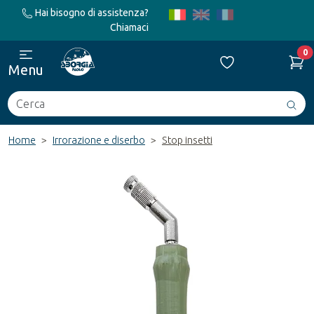
Hai bisogno di assistenza?
Chiamaci
0
Menu
Cerca
Avv
ric
Home
Irrorazione e diserbo
Stop insetti