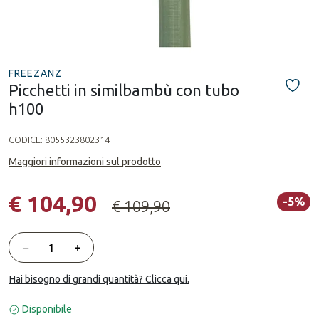
FREEZANZ
Picchetti in similbambù con tubo
h100
CODICE:
8055323802314
Maggiori informazioni sul prodotto
€ 104,90
-5%
€ 109,90
Quantità
−
+
Hai bisogno di grandi quantità? Clicca qui.
Disponibile