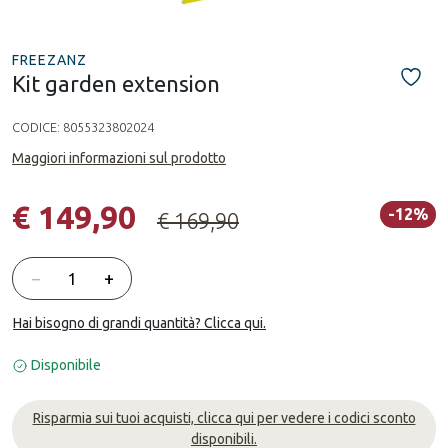
FREEZANZ
Kit garden extension
CODICE:
8055323802024
Maggiori informazioni sul prodotto
€ 149,90
-12%
€ 169,90
Quantità
−
+
Hai bisogno di grandi quantità? Clicca qui.
Disponibile
Risparmia sui tuoi acquisti, clicca qui per vedere i codici sconto
disponibili.