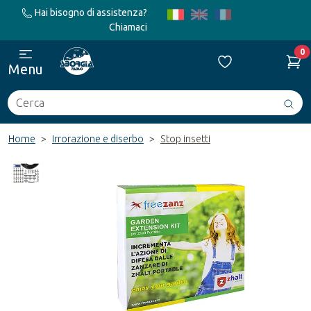
Hai bisogno di assistenza?
Chiamaci
0
Menu
Cerca
Avv
ric
Home
Irrorazione e diserbo
Stop insetti