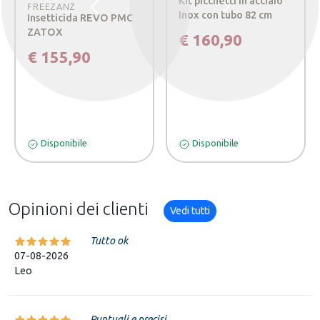
Kit picchetti in acciaio
FREEZANZ
Precedente
Successivo
Inox con tubo 82 cm
Insetticida REVO PMC
ZATOX
€ 160,90
€ 155,90
Disponibile
Disponibile
Opinioni dei clienti
Vedi tutti
Tutto ok
07-08-2026
Leo
Puntuali e precisi