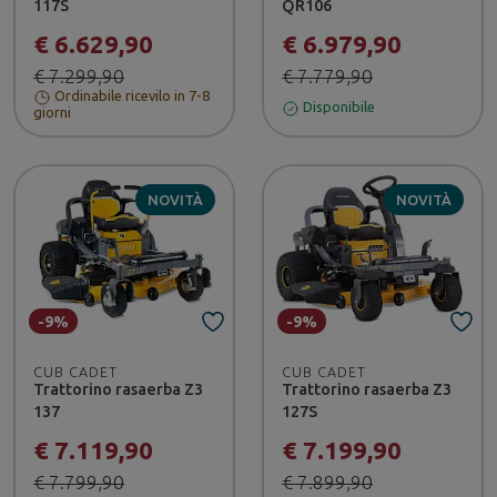
117S
QR106
€ 6.629,90
€ 6.979,90
€ 7.299,90
€ 7.779,90
Ordinabile ricevilo in 7-8
Disponibile
giorni
NOVITÀ
NOVITÀ
-9%
-9%
CUB CADET
CUB CADET
Trattorino rasaerba Z3
Trattorino rasaerba Z3
137
127S
€ 7.119,90
€ 7.199,90
€ 7.799,90
€ 7.899,90