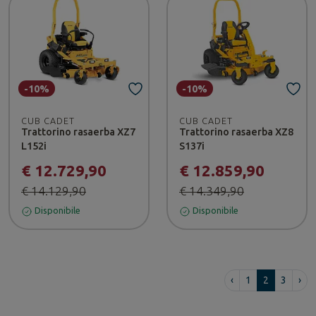
-10%
-10%
CUB CADET
CUB CADET
Trattorino rasaerba XZ7
Trattorino rasaerba XZ8
L152i
S137i
€ 12.729,90
€ 12.859,90
€ 14.129,90
€ 14.349,90
Disponibile
Disponibile
‹
1
2
3
›