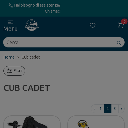
Hai bisogno di assistenza?
Chiamaci
0
Menu
Cerca
Avv
ric
Home
Cub cadet
Filtra
CUB CADET
‹
1
2
3
›