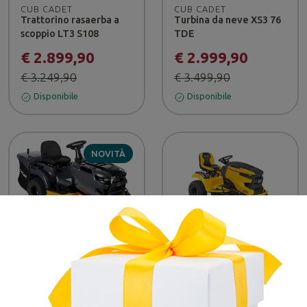
CUB CADET
CUB CADET
Trattorino rasaerba a
Turbina da neve XS3 76
scoppio LT3 S108
TDE
€ 2.899,90
€ 2.999,90
€ 3.249,90
€ 3.499,90
Disponibile
Disponibile
NOVITÀ
-12%
-12%
CUB CADET
CUB CADET
Trattorino rasaerba a
Trattorino rasaerba XT2
scoppio LT3 R102
PS107