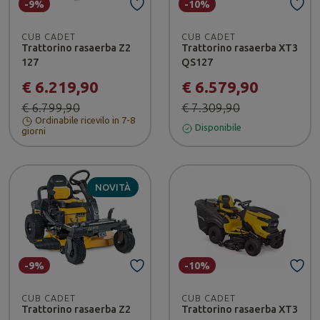
-9%
-10%
CUB CADET
CUB CADET
Trattorino rasaerba Z2
Trattorino rasaerba XT3
127
QS127
€ 6.219,90
€ 6.579,90
€ 6.799,90
€ 7.309,90
Ordinabile ricevilo in 7-8
Disponibile
giorni
NOVITÀ
-9%
-10%
CUB CADET
CUB CADET
Trattorino rasaerba Z2
Trattorino rasaerba XT3