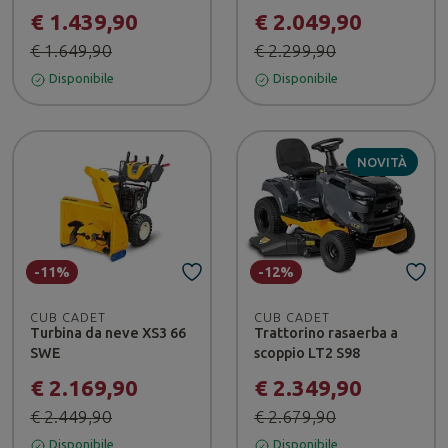
€ 1.439,90
€ 2.049,90
€ 1.649,90
€ 2.299,90
Disponibile
Disponibile
NOVITÀ
-11%
-12%
CUB CADET
CUB CADET
Turbina da neve XS3 66
Trattorino rasaerba a
SWE
scoppio LT2 S98
€ 2.169,90
€ 2.349,90
€ 2.449,90
€ 2.679,90
Disponibile
Disponibile