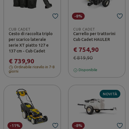
-8%
CUB CADET
CUB CADET
Cesto di raccolta triplo
Carrello per trattorini
per scarico laterale
Cub Cadet HAULER
serie XT piatto 127 e
€ 754,90
137 cm - Cub Cadet
€ 819,90
€ 739,90
Ordinabile ricevilo in 7-8
Disponibile
giorni
NOVITÀ
-11%
-8%