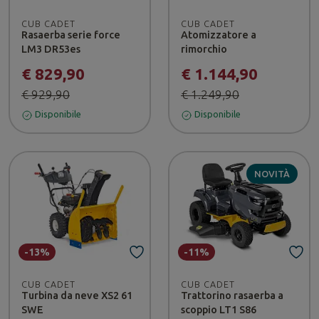
CUB CADET
CUB CADET
Rasaerba serie force
Atomizzatore a
LM3 DR53es
rimorchio
€ 829,90
€ 1.144,90
€ 929,90
€ 1.249,90
Disponibile
Disponibile
NOVITÀ
-13%
-11%
CUB CADET
CUB CADET
Turbina da neve XS2 61
Trattorino rasaerba a
SWE
scoppio LT1 S86