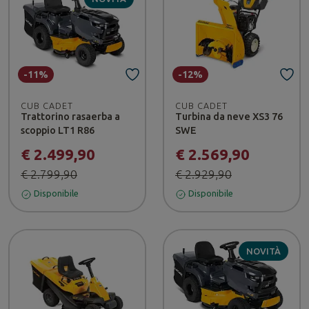
-11%
-12%
CUB CADET
CUB CADET
Trattorino rasaerba a
Turbina da neve XS3 76
scoppio LT1 R86
SWE
€ 2.499,90
€ 2.569,90
€ 2.799,90
€ 2.929,90
Disponibile
Disponibile
NOVITÀ