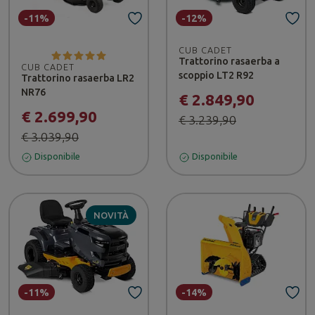
-11%
-12%
CUB CADET
Trattorino rasaerba a
CUB CADET
scoppio LT2 R92
Trattorino rasaerba LR2
NR76
€ 2.849,90
€ 2.699,90
€ 3.239,90
€ 3.039,90
Disponibile
Disponibile
NOVITÀ
-11%
-14%