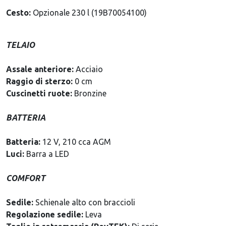
Cesto:
Opzionale 230 l (19B70054100)
TELAIO
Assale anteriore:
Acciaio
Raggio di sterzo:
0 cm
Cuscinetti ruote:
Bronzine
BATTERIA
Batteria:
12 V, 210 cca AGM
Luci:
Barra a LED
Codice sconto
COMFORT
PRIMO7
ottieni il 7% di sconto
Sedile:
Schienale alto con braccioli
Regolazione sedile:
Leva
sul tuo primo acquisto
Ok, ho capito!