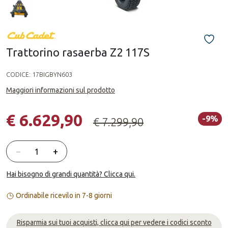
Trattorino rasaerba Z2 117S
CODICE:
17BIGBYN603
Maggiori informazioni sul prodotto
€ 6.629,90
-9%
€ 7.299,90
Quantità
−
+
Hai bisogno di grandi quantità? Clicca qui.
Ordinabile ricevilo in 7-8 giorni
Risparmia sui tuoi acquisti, clicca qui per vedere i codici sconto