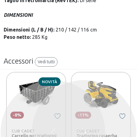
Taglio in retromarcia (RevTEK):
Di serie
DIMENSIONI
Dimensioni (L / B / H):
210 / 142 / 116 cm
Peso netto:
285 Kg
Accessori
Vedi tutti
NOVITÀ
-8%
-11%
CUB CADET
CUB CADET
Precedente
Successivo
Carrello per trattorini
Trattorino rasaerba