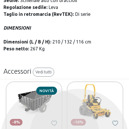
Sedile:
Schienale alto con braccioli
Regolazione sedile:
Leva
Taglio in retromarcia (RevTEK):
Di serie
DIMENSIONI
Dimensioni (L / B / H):
210 / 132 / 116 cm
Peso netto:
267 Kg
Accessori
Vedi tutti
NOVITÀ
-8%
-10%