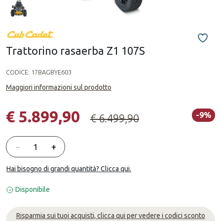
Trattorino rasaerba Z1 107S
CODICE:
17BAGBYE603
Maggiori informazioni sul prodotto
€ 5.899,90
-9%
€ 6.499,90
Quantità
−
+
Hai bisogno di grandi quantità? Clicca qui.
Disponibile
Risparmia sui tuoi acquisti, clicca qui per vedere i codici sconto