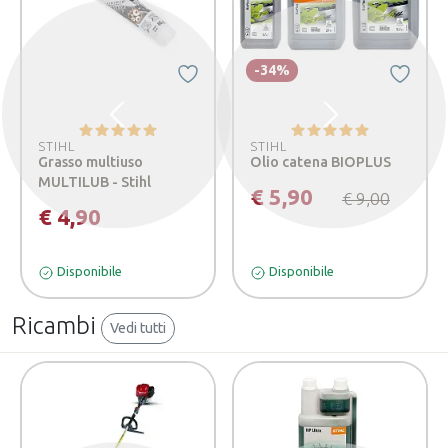
-34%
Precedente
Successivo
STIHL
STIHL
Grasso multiuso
Olio catena BIOPLUS
MULTILUB - Stihl
€ 5,90
€ 9,00
€ 4,90
Disponibile
Disponibile
Ricambi
Vedi tutti