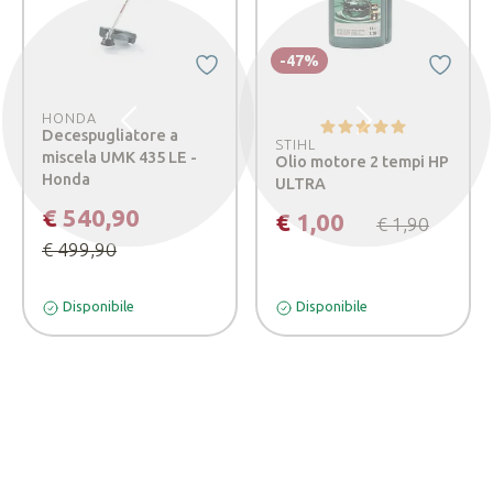
-47%
HONDA
Precedente
Successivo
Decespugliatore a
STIHL
miscela UMK 435 LE -
Olio motore 2 tempi HP
Honda
ULTRA
€ 540,90
€ 1,00
€ 1,90
€ 499,90
Disponibile
Disponibile