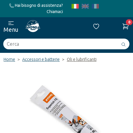
Hai bisogno di assistenza?
Chiamaci
0
Menu
Cerca
Avv
ric
Home
Accessori e batterie
Oli e lubrificanti