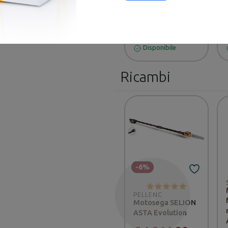
€ 69,90
€ 79,90
Disponibile
Ricambi
-6%
PELLENC
Precedente
Motosega SELION
ASTA Evolution