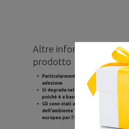
Altre informazioni su 
prodotto
Particolarmente ecologico con ottime p
adesione
Si degrada nel terreno completamente
poiché è a base vegetale ( omologato
Gli sono stati assegnati il marchio ted
dell'ambiente " Blauer Engel" ( =Angel
europeo per l'ambiente