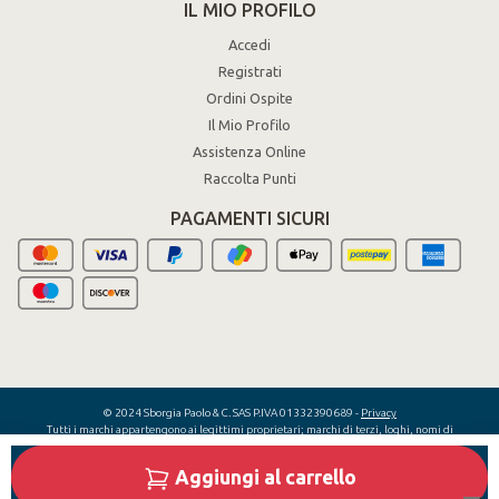
IL MIO PROFILO
Accedi
Registrati
Ordini Ospite
Il Mio Profilo
Assistenza Online
Raccolta Punti
PAGAMENTI SICURI
© 2024 Sborgia Paolo & C. SAS P.IVA 01332390689 -
Privacy
Tutti i marchi appartengono ai legittimi proprietari; marchi di terzi, loghi, nomi di
prodotti, nomi commerciali, nomi corporativi e di società citati sono marchi di
proprietà dei rispettivi titolari o marchi registrati da altre società e sono stati
Aggiungi al carrello
utilizzati a puro scopo esplicativo, senza alcun fine di violazione dei diritti di
Copyright vigenti.
- Sito protetto da reCAPTCHA
Privacy
-
Termini