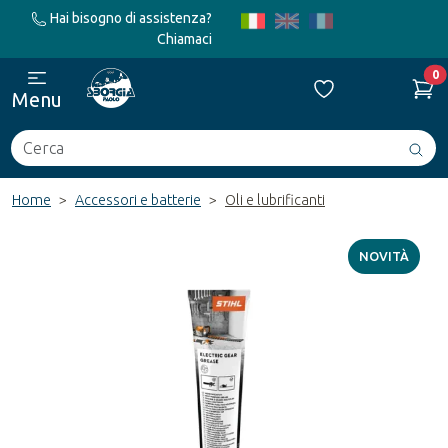
Hai bisogno di assistenza?
Chiamaci
0
Menu
Cerca
Avv
ric
Home
Accessori e batterie
Oli e lubrificanti
NOVITÀ