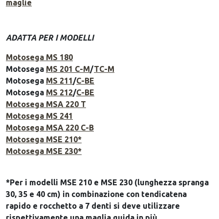
maglie
ADATTA PER I MODELLI
Motosega MS 180
Motosega
MS 201 C-M
/
TC-M
Motosega
MS 211
/
C-BE
Motosega
MS 212
/
C-BE
Motosega MSA 220 T
Motosega MS 241
Motosega MSA 220 C-B
Motosega MSE 210*
Motosega MSE 230*
*Per i modelli MSE 210 e MSE 230 (lunghezza spranga
30, 35 e 40 cm) in combinazione con tendicatena
rapido e rocchetto a 7 denti si deve utilizzare
rispettivamente una maglia guida in più