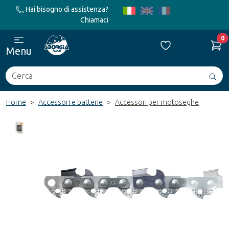
Hai bisogno di assistenza?
Chiamaci
0
Menu
Cerca
Avv
ric
Home
Accessori e batterie
Accessori per motoseghe