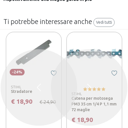
Ti potrebbe interessare anche
Vedi tutti
-24%
STIHL
Precedente
Successivo
Stradatore
STIHL
Catena per motosega
€ 18,90
€ 24,90
PM3 35 cm 1/4 P 1,1 mm
72 maglie
€ 18,90