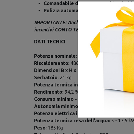
Comandabile da remoto con kit Wi-Fi in
Pulizia automatica dei turbolatori
IMPORTANTE: Anche acquistando online è pos
incentivi CONTO TERMICO o DETRAZIONE 
DATI TECNICI
Potenza nominale:
8,4 - 17,8 kW
Riscaldamento:
486 m³
Dimensioni B x H x P:
54 x 123 x 57 cm
Serbatoio:
21 kg
Potenza termica introdotta:
8,8 - 21,2 Kw
Rendimento:
94,2 %
Consumo minimo - massimo:
1,9 - 4,5 kg/h
Autonomia minimo - massimo:
4,6 - 11,1 h
Potenza elettrica in esercizio:
16 W
Potenza termica resa dell'acqua:
5 - 13,5 k
Peso:
185 Kg