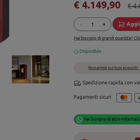
€ 4.149,90
€ 4.
Quantità
−
+
Aggiu
Hai bisogno di grandi quantità? Cli
Disponibile
Risparmia sui tuoi acquisti,
Spedizione rapida con va
Pagamenti sicuri
Hai bisogno di altre informazi