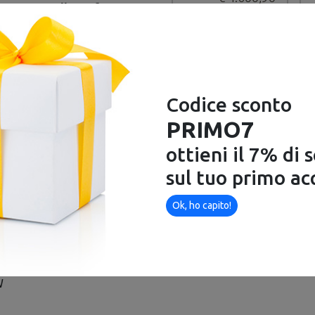
tegrato nella stufa
Disponibile
sibile accedere agli
FISCALE
Codice sconto
PRIMO7
ottieni il 7% di 
sul tuo primo ac
Ok, ho capito!
W