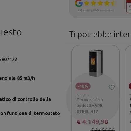
questo
Ti potrebbe inte
9807122
enziale 85 m3/h
-10%
NOBIS
ico di controllo della
Termostufa a
Precedente
pellet SHAPE
STEEL H17
con funzione di termostato
€ 4.149,90
€ 4.600,90