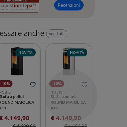
Recensioni
ressare anche
Vedi tutti
NOVITÀ
NOVITÀ
-10%
-10%
-10%
NOBIS
NOBIS
NOBIS
Stufa a pellet
Stufa a pellet
Termostufa 
Successivo
ROUND MAIOLICA
ROUND MAIOLICA
pellet SHAP
A11
A13
ROUND H14
€ 4.149,90
€ 4.149,90
€ 4.259,
€ 4.600,90
€ 4.600,90
€ 4.