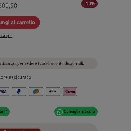
-10%
600,90
ngi al carrello
cca qui.
 clicca qui per vedere i codici sconto disponibili.
lore assicurato
oni?
Consiglia articolo