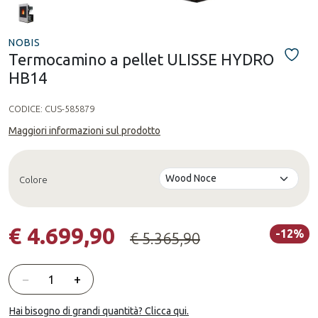
NOBIS
Termocamino a pellet ULISSE HYDRO
HB14
CODICE:
CUS-585879
Maggiori informazioni sul prodotto
Colore
€ 4.699,90
-12%
€ 5.365,90
Quantità
−
+
Hai bisogno di grandi quantità? Clicca qui.