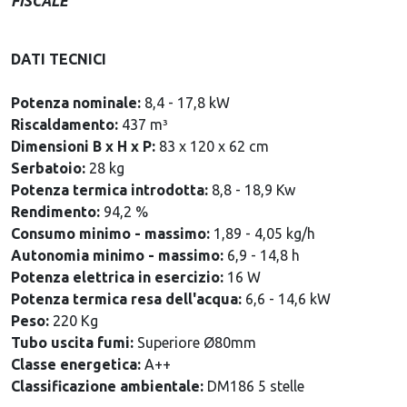
FISCALE
DATI TECNICI
Potenza nominale:
8,4 - 17,8 kW
Riscaldamento:
437 m³
Dimensioni B x H x P:
83 x 120 x 62 cm
Serbatoio:
28 kg
Potenza termica introdotta:
8,8 - 18,9 Kw
Rendimento:
94,2 %
Consumo minimo - massimo:
1,89 - 4,05 kg/h
Autonomia minimo - massimo:
6,9 - 14,8 h
Potenza elettrica in esercizio:
16 W
Potenza termica resa dell'acqua:
6,6 - 14,6 kW
Peso:
220 Kg
Tubo uscita fumi:
Superiore Ø80mm
Classe energetica:
A++
Classificazione ambientale:
DM186 5 stelle