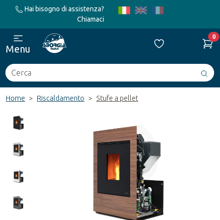
Hai bisogno di assistenza?
Chiamaci
0
Menu
Cerca
Avv
ric
Home
Riscaldamento
Stufe a pellet