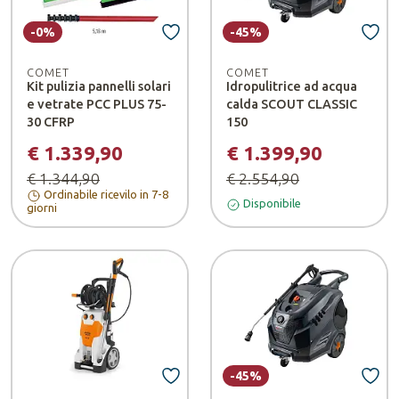
-0%
-45%
COMET
COMET
Kit pulizia pannelli solari
Idropulitrice ad acqua
e vetrate PCC PLUS 75-
calda SCOUT CLASSIC
30 CFRP
150
€ 1.339,90
€ 1.399,90
€ 1.344,90
€ 2.554,90
Ordinabile ricevilo in 7-8
Disponibile
giorni
-45%