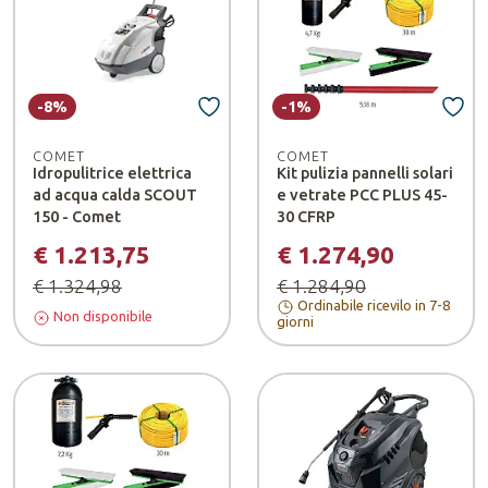
-8%
-1%
COMET
COMET
Idropulitrice elettrica
Kit pulizia pannelli solari
ad acqua calda SCOUT
e vetrate PCC PLUS 45-
150 - Comet
30 CFRP
€ 1.213,75
€ 1.274,90
€ 1.324,98
€ 1.284,90
Ordinabile ricevilo in 7-8
Non disponibile
giorni