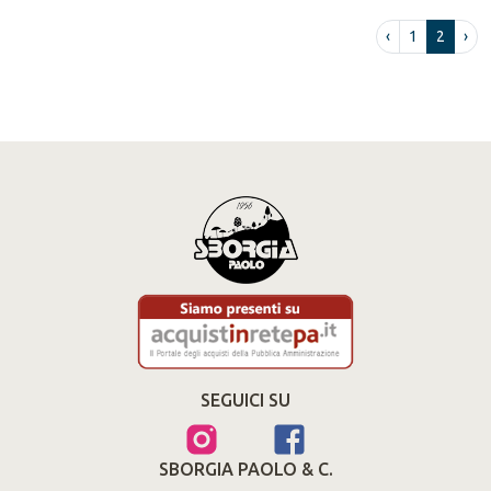
‹
1
2
›
SEGUICI SU
SBORGIA PAOLO & C.