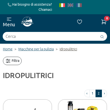
Hai bisogno di assistenza?
Chiamaci
0
Menu
Cerca
Avv
ric
Home
Macchine per la pulizia
Idropulitrici
Filtra
IDROPULITRICI
‹
1
2
›