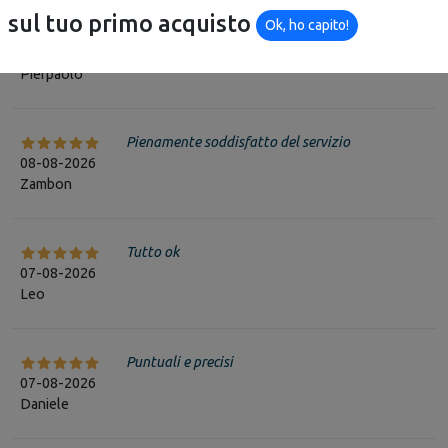
sul tuo primo acquisto
Ok, ho capito!
Servizio eccellente, acquisto facile, spedizione
08-08-2026
molto veloce.
Pierpaolo
Pienamente soddisfatto del servizio
08-08-2026
Zambon
Tutto ok
07-08-2026
Leo
Puntuali e precisi
07-08-2026
Daniele