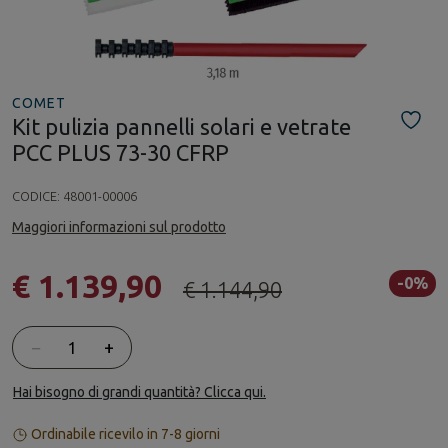
COMET
Kit pulizia pannelli solari e vetrate
PCC PLUS 73-30 CFRP
CODICE:
48001-00006
Maggiori informazioni sul prodotto
€ 1.139,90
-0%
€ 1.144,90
Quantità
−
+
Hai bisogno di grandi quantità? Clicca qui.
Ordinabile ricevilo in 7-8 giorni