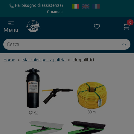
Hai bisogno di assistenza?
Chiamaci
0
Menu
Cerca
Avv
ric
Home
Macchine per la pulizia
Idropulitrici