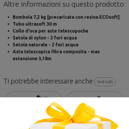
Altre informazioni su questo prodotto
Bombola 7,2 kg [precaricata con resina ECOsoft]
Tubo ultrasoft 30 m
Collo d'oca per aste telescopoche
Setola di nylon - 2 fori acqua
Setola naturale - 2 fori acqua
Asta telescopica fibra composita - max
estensione 3,18m
Ti potrebbe interessare anche
Vedi tutti