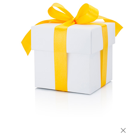
Surface de travail :
3000 m²
Largeur de coupe :
86 cm
Hauteur de coupe :
30–90 mm
Options de coupe :
2-en-1
Nombre de lames :
2
Embrayage des lames :
Électromagnétique
Positions hauteur plateau :
7 positions
Déflecteur :
De série
Buse de lavage :
De série
Kit mulching :
Optionnel
(19A13003603)
SYSTÈME DE VIDANGE
Panier de collecte :
245 l
Déflecteur :
De série
CHÂSSIS