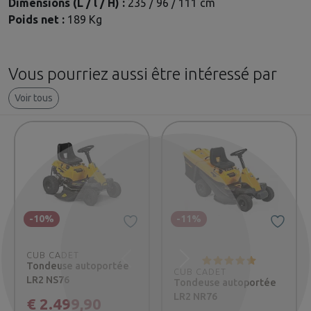
Dimensions (L / l / H) :
235 / 96 / 111 cm
Poids net :
189 Kg
Vous pourriez aussi être intéressé par
Voir tous
-10%
-11%
CUB CADET
Précédent
Suivant
Tondeuse autoportée
CUB CADET
LR2 NS76
Tondeuse autoportée
LR2 NR76
€ 2.499,90