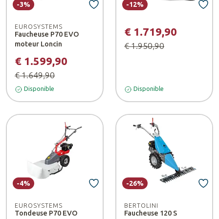
-3%
-12%
EUROSYSTEMS
€ 1.719,90
Faucheuse P70 EVO
moteur Loncin
€ 1.950,90
€ 1.599,90
€ 1.649,90
Disponible
Disponible
-4%
-26%
EUROSYSTEMS
BERTOLINI
Tondeuse P70 EVO
Faucheuse 120 S