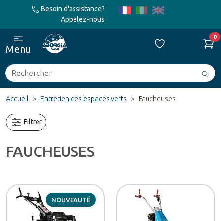
Besoin d'assistance?
Appelez-nous
0
Menu
Rechercher
Avv
ric
Accueil
Entretien des espaces verts
Faucheuses
Filtrer
FAUCHEUSES
NOUVEAUTÉ