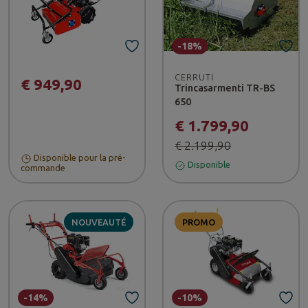
-18%
CERRUTI
€ 949,90
Trincasarmenti TR-BS
650
€ 1.799,90
€ 2.199,90
Disponible pour la pré-
Disponible
commande
NOUVEAUTÉ
PROMO
-14%
-10%