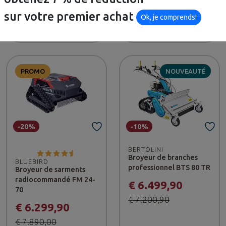
€ 6.029,90
€ 6.800,90
sur votre premier achat
€ 7.859,90
Ok, je comprends!
Disponible
Indisponible
PROMO
NOUVEAUTÉ
-20%
-10%
BERTOLINI
Broyeur de branches
BLUEBIRD
professionnel BTS 80 TR
Broyeur de sarments
radiocommandé FM 24-
€ 6.499,90
70
€ 7.200,90
€ 6.299,90
€ 7.890,00