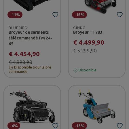
-11%
-15%
BLUEBIRD
GINKO
Broyeur de sarments
Broyeur TT783
télécommandé FM 24-
€ 4.499,90
65
€ 5.299,90
€ 4.454,90
€ 4.998,90
Disponible pour la pré-
Disponible
commande
-4%
-13%