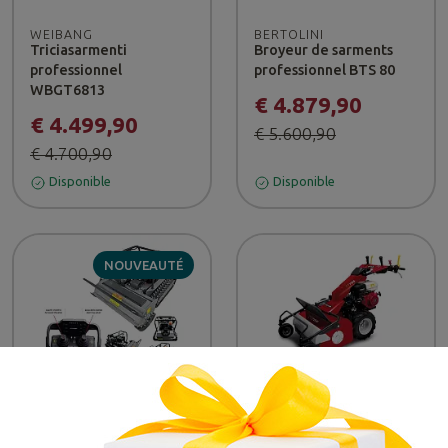
WEIBANG
BERTOLINI
Triciasarmenti
Broyeur de sarments
professionnel
professionnel BTS 80
WBGT6813
€ 4.879,90
€ 4.499,90
€ 5.600,90
€ 4.700,90
Disponible
Disponible
NOUVEAUTÉ
-23%
WORTEX
GINKO
Broyeur de branches
Broyeur TT 786 - Ginko