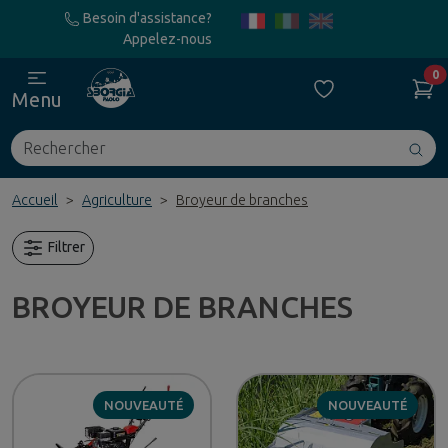
Besoin d'assistance?
Appelez-nous
0
Menu
Rechercher
Avv
ric
Accueil
Agriculture
Broyeur de branches
Filtrer
BROYEUR DE BRANCHES
NOUVEAUTÉ
NOUVEAUTÉ