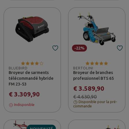
-22%
BLUEBIRD
BERTOLINI
Broyeur de sarments
Broyeur de branches
télécommandé hybride
professionnel BTS 65
FM 23-53
€ 3.589,90
€ 3.309,90
€ 4.630,90
Disponible pour la pré-
Indisponible
commande
NOUVEAUTÉ