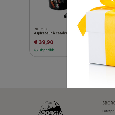
RIBIMEX
RIB
Aspirateur à cendres CENETI - Ribimex
€ 39,90
€ 
Disponible
Di
SBORG
Entrepri