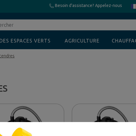
Besoin d'assistance? Appelez-nous
cher
DES ESPACES VERTS
AGRICULTURE
CHAUFFA
 cendres
ES