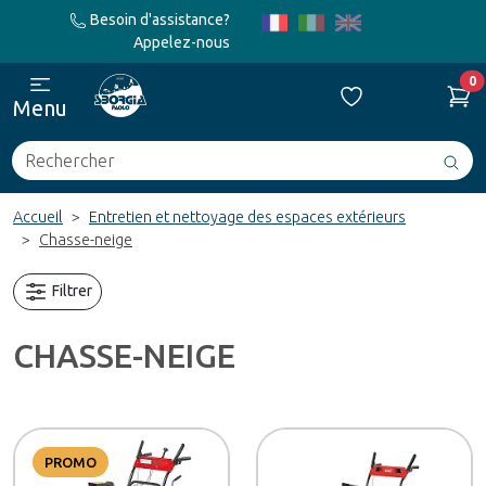
Besoin d'assistance?
Appelez-nous
0
Menu
Rechercher
Avv
ric
Accueil
Entretien et nettoyage des espaces extérieurs
Chasse-neige
Filtrer
CHASSE-NEIGE
PROMO