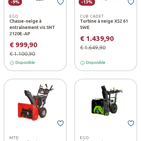
-9%
-13%
EGO
CUB CADET
Chasse-neige à
Turbine à neige XS2 61
entraînement vis SNT
SWE
2120E-AP
€ 1.439,90
€ 999,90
€ 1.649,90
€ 1.100,90
Disponible
Disponible
MTD
EGO