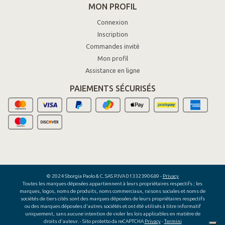
MON PROFIL
Connexion
Inscription
Commandes invité
Mon profil
Assistance en ligne
PAIEMENTS SÉCURISÉS
© 2024 Sborgia Paolo & C. SAS P.IVA 01332390689 -
Privacy
Toutes les marques déposées appartiennent à leurs propriétaires respectifs ; les
marques, logos, noms de produits, noms commerciaux, raisons sociales et noms de
sociétés de tiers cités sont des marques déposées de leurs propriétaires respectifs
ou des marques déposées d'autres sociétés et ont été utilisés à titre informatif
uniquement, sans aucune intention de violer les lois applicables en matière de
droits d'auteur.
- Sito protetto da reCAPTCHA
Privacy
-
Termini