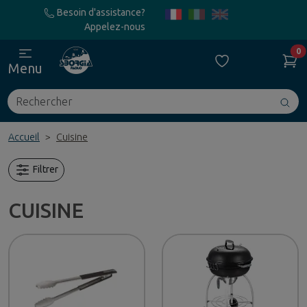
Besoin d'assistance?
Appelez-nous
0
Menu
Rechercher
Avv
ric
Accueil
Cuisine
Filtrer
CUISINE