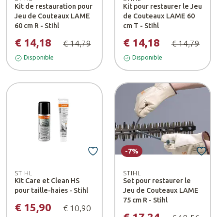
Kit de restauration pour
Kit pour restaurer le Jeu
Jeu de Couteaux LAME
de Couteaux LAME 60
60 cm R - Stihl
cm T - Stihl
€ 14,18
€ 14,18
€ 14,79
€ 14,79
Disponible
Disponible
-7%
STIHL
STIHL
Kit Care et Clean HS
Set pour restaurer le
pour taille-haies - Stihl
Jeu de Couteaux LAME
75 cm R - Stihl
€ 15,90
€ 10,90
€ 17,24