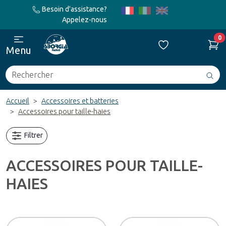
Besoin d'assistance?
Appelez-nous
0
Menu
Rechercher
Avv
ric
Accueil
Accessoires et batteries
Accessoires pour taille-haies
Filtrer
ACCESSOIRES POUR TAILLE-
HAIES