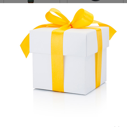
ITALCHIMICI FOLIGNO
POGGI
Huile imprégnante
Tampon de fond en
protectrice pour bois
nylon - Poggi
PLASTOIL ROUGE -
€ 2,50
Italchimici Foligno
€ 2,00
Disponible
Disponible