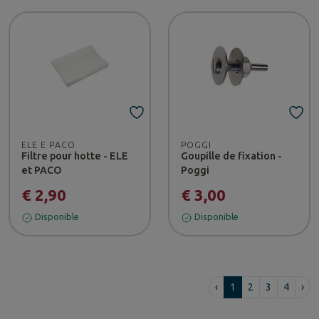
ELE E PACO
POGGI
Filtre pour hotte - ELE
Goupille de fixation -
et PACO
Poggi
€ 2,90
€ 3,00
Disponible
Disponible
‹
1
2
3
4
›