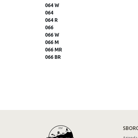
064 W
064
064 R
066
066 W
066 M
066 MR
066 BR
SBORG
Azienda