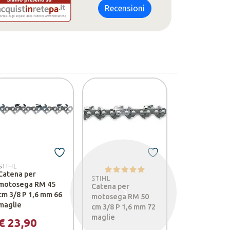
Recensioni
STIHL
Catena per
STIHL
STIHL
motosega RM 45
Catena per
Filtro aria H
cm 3/8 P 1,6 mm 66
motosega RM 50
motosega MS
Successivo
maglie
cm 3/8 P 1,6 mm 72
C-M, MS 261
maglie
MS 271, MS 2
€ 23,90
MS 311, MS 3