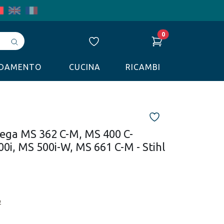
0
Avvia
ricerca
LDAMENTO
CUCINA
RICAMBI
ega MS 362 C-M, MS 400 C-
0i, MS 500i-W, MS 661 C-M - Stihl
o