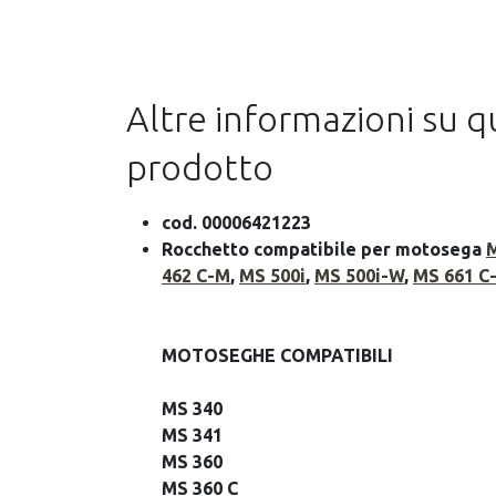
Altre informazioni su 
prodotto
cod. 00006421223
Rocchetto compatibile per motosega
M
462 C-M
,
MS 500i
,
MS 500i-W
,
MS 661 C
MOTOSEGHE COMPATIBILI
MS 340
MS 341
MS 360
MS 360 C