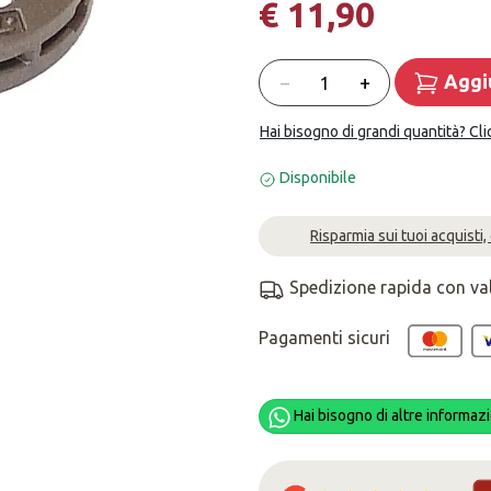
€ 11,90
Quantità
−
+
Aggiu
Hai bisogno di grandi quantità? Cli
Disponibile
Risparmia sui tuoi acquisti,
Spedizione rapida con va
Pagamenti sicuri
Hai bisogno di altre informazi