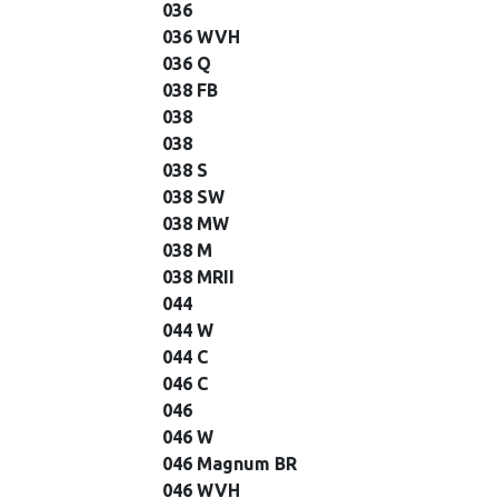
036
036 WVH
036 Q
038 FB
038
038
038 S
038 SW
038 MW
038 M
038 MRII
044
044 W
044 C
046 C
046
046 W
046 Magnum BR
046 WVH