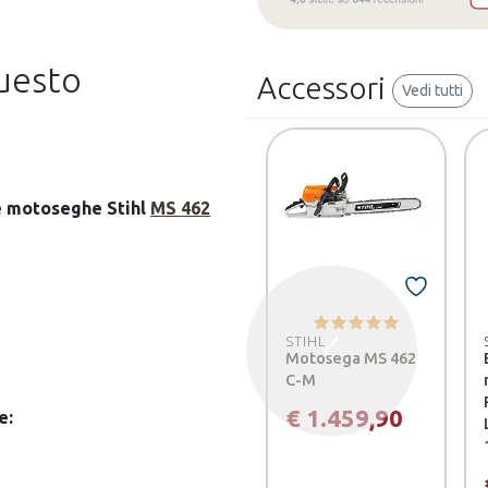
questo
Accessori
Vedi tutti
le motoseghe Stihl
MS 462
STIHL
Motosega MS 462
Precedente
C-M
€ 1.459,90
e: