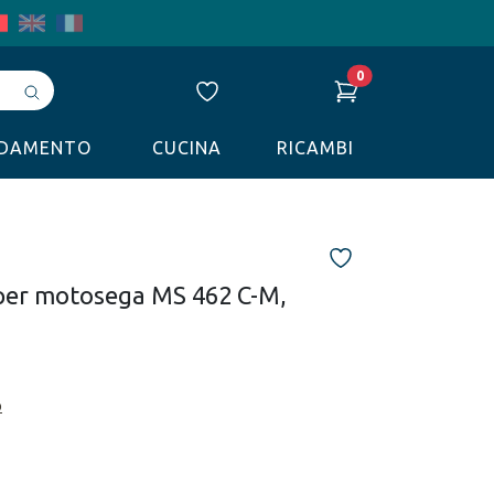
0
Avvia
ricerca
LDAMENTO
CUCINA
RICAMBI
 per motosega MS 462 C-M,
o