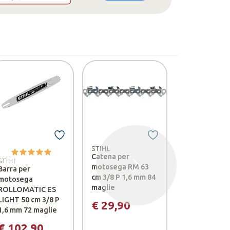
-21%
STIHL
STIHL
Catena per
Pistone Ø 5
STIHL
motosega RM 63
per MS 462 C
Barra per
Successivo
cm 3/8 P 1,6 mm 84
MS 462 CM-R
motosega
maglie
ROLLOMATIC ES
€ 117,9
LIGHT 50 cm 3/8 P
€ 29,90
€ 1
1,6 mm 72 maglie
€ 102,90