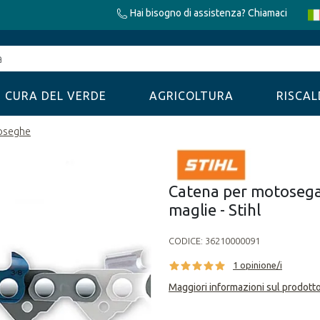
Hai bisogno di assistenza? Chiamaci
CURA DEL VERDE
AGRICOLTURA
RISCA
toseghe
Catena per motosega
maglie - Stihl
CODICE:
36210000091
1 opinione/i
Maggiori informazioni sul prodott