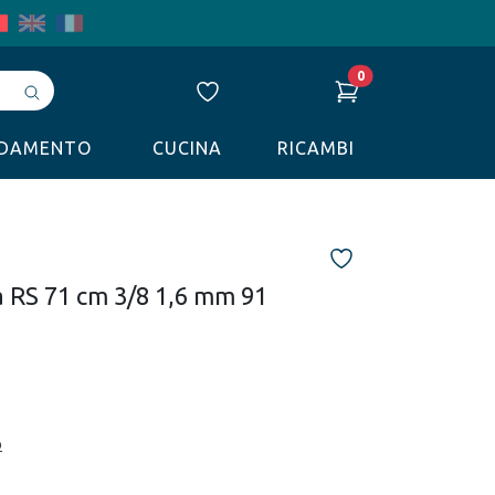
0
Avvia
ricerca
LDAMENTO
CUCINA
RICAMBI
 RS 71 cm 3/8 1,6 mm 91
o