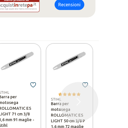
Recensioni
STIHL
STIHL
Barra per
Guarnizione
STIHL
motosega
cilindro per
Barra per
Successivo
ROLLOMATIC ES
motosega MS
motosega
LIGHT 71 cm 3/8
C-M, MS 462
ROLLOMATIC ES
1,6 mm 91 maglie -
- Stihl
LIGHT 50 cm 3/8 P
Stihl
1,6 mm 72 maglie