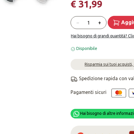
€ 31,99
Quantità
−
+
Aggiu
Hai bisogno di grandi quantità? Cli
Disponibile
Risparmia sui tuoi acquisti,
Spedizione rapida con va
Pagamenti sicuri
Hai bisogno di altre informazi