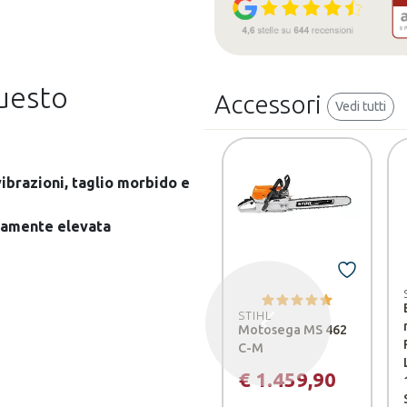
questo
Accessori
Vedi tutti
ibrazioni, taglio morbido e
emamente elevata
STIHL
Motosega MS 462
Precedente
C-M
€ 1.459,90